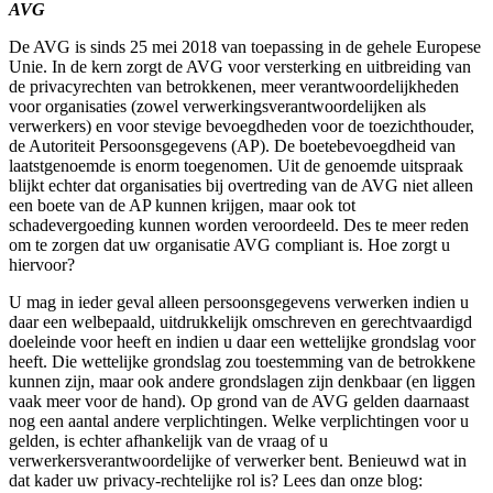
AVG
De AVG is sinds 25 mei 2018 van toepassing in de gehele Europese
Unie. In de kern zorgt de AVG voor versterking en uitbreiding van
de privacyrechten van betrokkenen, meer verantwoordelijkheden
voor organisaties (zowel verwerkingsverantwoordelijken als
verwerkers) en voor stevige bevoegdheden voor de toezichthouder,
de Autoriteit Persoonsgegevens (AP). De boetebevoegdheid van
laatstgenoemde is enorm toegenomen. Uit de genoemde uitspraak
blijkt echter dat organisaties bij overtreding van de AVG niet alleen
een boete van de AP kunnen krijgen, maar ook tot
schadevergoeding kunnen worden veroordeeld. Des te meer reden
om te zorgen dat uw organisatie AVG compliant is. Hoe zorgt u
hiervoor?
U mag in ieder geval alleen persoonsgegevens verwerken indien u
daar een welbepaald, uitdrukkelijk omschreven en gerechtvaardigd
doeleinde voor heeft en indien u daar een wettelijke grondslag voor
heeft. Die wettelijke grondslag zou toestemming van de betrokkene
kunnen zijn, maar ook andere grondslagen zijn denkbaar (en liggen
vaak meer voor de hand). Op grond van de AVG gelden daarnaast
nog een aantal andere verplichtingen. Welke verplichtingen voor u
gelden, is echter afhankelijk van de vraag of u
verwerkersverantwoordelijke of verwerker bent. Benieuwd wat in
dat kader uw privacy-rechtelijke rol is? Lees dan onze blog: