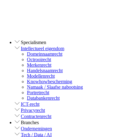
Specialismen
Intellectueel eigendom
Domeinnaamrecht
Octrooirecht
Merkenrecht
Handelsnaamrecht
Modellenrecht
Knowhowbescherming
Namaak / Slaafse nabootsing
Portretrecht
Databankenrecht
ICT-recht
Privacyrecht
Contractenrecht
Branches
Ondernemingen
Tech / Data / AI