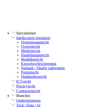
Specialismen
Intellectueel eigendom
Domeinnaamrecht
Octrooirecht
Merkenrecht
Handelsnaamrecht
Modellenrecht
Knowhowbescherming
Namaak / Slaafse nabootsing
Portretrecht
Databankenrecht
ICT-recht
Privacyrecht
Contractenrecht
Branches
Ondernemingen
Tech / Data / AI