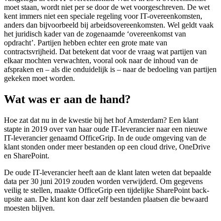
moet staan, wordt niet per se door de wet voorgeschreven. De wet
kent immers niet een speciale regeling voor IT-overeenkomsten,
anders dan bijvoorbeeld bij arbeidsovereenkomsten. Wel geldt vaak
het juridisch kader van de zogenaamde ‘overeenkomst van
opdracht’. Partijen hebben echter een grote mate van
contractsvrijheid. Dat betekent dat voor de vraag wat partijen van
elkaar mochten verwachten, vooral ook naar de inhoud van de
afspraken en – als die onduidelijk is – naar de bedoeling van partijen
gekeken moet worden.
Wat was er aan de hand?
Hoe zat dat nu in de kwestie bij het hof Amsterdam? Een klant
stapte in 2019 over van haar oude IT-leverancier naar een nieuwe
IT-leverancier genaamd OfficeGrip. In de oude omgeving van de
klant stonden onder meer bestanden op een cloud drive, OneDrive
en SharePoint.
De oude IT-leverancier heeft aan de klant laten weten dat bepaalde
data per 30 juni 2019 zouden worden verwijderd. Om gegevens
veilig te stellen, maakte OfficeGrip een tijdelijke SharePoint back-
upsite aan. De klant kon daar zelf bestanden plaatsen die bewaard
moesten blijven.