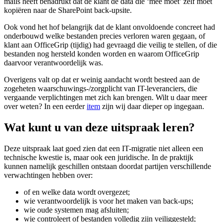
mails heeft benadrukt dat de klant de data die ‘mee moet’ zelf moet
kopiëren naar de SharePoint back-upsite.
Ook vond het hof belangrijk dat de klant onvoldoende concreet had
onderbouwd welke bestanden precies verloren waren gegaan, of
klant aan OfficeGrip (tijdig) had gevraagd die veilig te stellen, of die
bestanden nog hersteld konden worden en waarom OfficeGrip
daarvoor verantwoordelijk was.
Overigens valt op dat er weinig aandacht wordt besteed aan de
zogeheten waarschuwings-/zorgplicht van IT-leveranciers, die
vergaande verplichtingen met zich kan brengen. Wilt u daar meer
over weten? In een eerder
item
zijn wij daar dieper op ingegaan.
Wat kunt u van deze uitspraak leren?
Deze uitspraak laat goed zien dat een IT-migratie niet alleen een
technische kwestie is, maar ook een juridische. In de praktijk
kunnen namelijk geschillen ontstaan doordat partijen verschillende
verwachtingen hebben over:
of en welke data wordt overgezet;
wie verantwoordelijk is voor het maken van back-ups;
wie oude systemen mag afsluiten;
wie controleert of bestanden volledig zijn veiliggesteld;