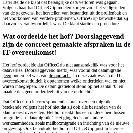
Later stelde de klant dat belangrijke data verloren was gegaan.
Volgens haar had OfficeGrip moeten zorgen voor het veiligstellen
van de gegevens, het herstellen van bestanden uit de prullenbak en
het voorkomen van verdere problemen. OfficeGrip betwistte dat zij
daarvoor verantwoordelijk was. De klant startte een procedure.
Wat oordeelde het hof? Doorslaggevend
zijn de concreet gemaakte afspraken in de
IT-overeenkomst!
Het hof oordeelde dat OfficeGrip niet aansprakelijk was voor het
dataverlies. Doorslaggevend hierbij was vooral dat datamigratie
geen
onderdeel was van
de opdracht
. In deze zaak was in de IT-
overeenkomst duidelijk opgenomen welke onderdelen wel en niet
waren inbegrepen. De datamigratietool stond op het aantal ‘0’ en
maakte dus geen onderdeel uit van de opdracht.
Dat OfficeGrip in correspondentie sprak over een migratie,
betekende volgens het hof niet dat zij ook alle bestanden van de
klant moest overzetten. Het hof maakt dus een onderscheid tussen
‘migratie’ en ‘datamigratie’. Het ging deels om andere
werkzaamheden, zoals mailboxmigratie en inrichting van de nieuwe
omgeving. Ook benadrukt het hof dat OfficeGrip juist in latere e-