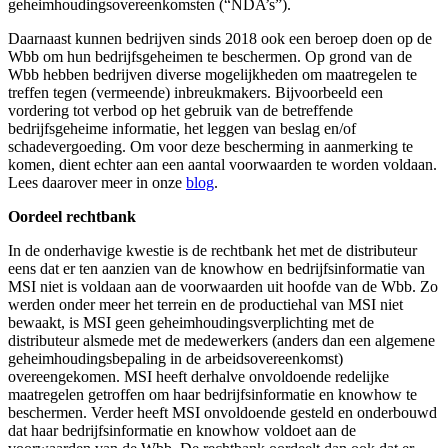
geheimhoudingsovereenkomsten (“NDA’s”).
Daarnaast kunnen bedrijven sinds 2018 ook een beroep doen op de
Wbb om hun bedrijfsgeheimen te beschermen. Op grond van de
Wbb hebben bedrijven diverse mogelijkheden om maatregelen te
treffen tegen (vermeende) inbreukmakers. Bijvoorbeeld een
vordering tot verbod op het gebruik van de betreffende
bedrijfsgeheime informatie, het leggen van beslag en/of
schadevergoeding. Om voor deze bescherming in aanmerking te
komen, dient echter aan een aantal voorwaarden te worden voldaan.
Lees daarover meer in onze
blog
.
Oordeel rechtbank
In de onderhavige kwestie is de rechtbank het met de distributeur
eens dat er ten aanzien van de knowhow en bedrijfsinformatie van
MSI niet is voldaan aan de voorwaarden uit hoofde van de Wbb. Zo
werden onder meer het terrein en de productiehal van MSI niet
bewaakt, is MSI geen geheimhoudingsverplichting met de
distributeur alsmede met de medewerkers (anders dan een algemene
geheimhoudingsbepaling in de arbeidsovereenkomst)
overeengekomen. MSI heeft derhalve onvoldoende redelijke
maatregelen getroffen om haar bedrijfsinformatie en knowhow te
beschermen. Verder heeft MSI onvoldoende gesteld en onderbouwd
dat haar bedrijfsinformatie en knowhow voldoet aan de