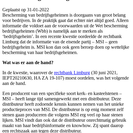
Geplaatst op 31-01-2022
Bescherming van bedrijfsgeheimen is doorgaans van groot belang
voor bedrijven. In de praktijk gaat dat echter niet altijd goed. Alleen
informatie die voldoet aan de voorwaarden uit de Wet bescherming
bedrijfsgeheimen (Wbb) is namelijk aan te merken als
‘bedrijfsgeheim’. In een recente kwestie oordeelde de rechtbank
Limburg dat de informatie van de eisende partij – MSI – geen
bedrijfsgeheim is. MSI kon dan ook geen beroep doen op wettelijke
bescherming van haar bedrijfsgeheimen.
Wat was er aan de hand?
In de kwestie, waarover de
rechtbank Limburg
(30 juni 2021,
IEPT20210630, HA ZA 19-107) moest oordelen, was het volgende
aan de hand.
Een producent van een specifieke soort kerk- en kasteelstenen –
MSI – heeft lange tijd samengewerkt met een distributeur. Deze
distributeur heeft zodoende kennis kunnen nemen van het unieke
productieproces van MSI. De distributeur is op enig moment zelf
stenen gaan produceren die volgens MSI erg veel op haar stenen
lijken. MSI vindt dan ook dat de distributeur onrechtmatig gebruik
maakt van haar bedrijfsinformatie en knowhow. Zij spant daarop
een rechtszaak aan tegen deze distributeur.