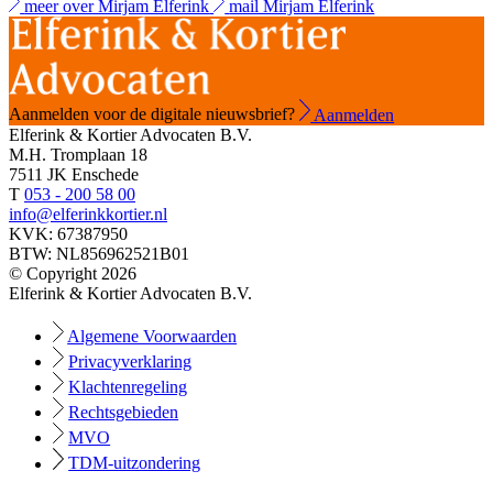
meer over Mirjam Elferink
mail Mirjam Elferink
Aanmelden voor de digitale nieuwsbrief?
Aanmelden
Elferink & Kortier Advocaten B.V.
M.H. Tromplaan 18
7511 JK Enschede
T
053 - 200 58 00
info@elferinkkortier.nl
KVK: 67387950
BTW: NL856962521B01
© Copyright 2026
Elferink & Kortier Advocaten B.V.
Algemene Voorwaarden
Privacyverklaring
Klachtenregeling
Rechtsgebieden
MVO
TDM-uitzondering