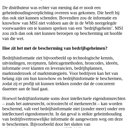
De distributeur was echter van mening dat er nooit een
geheimhoudingsverplichting overeen was gekomen. Die heeft hij
dus ook niet kunnen schenden. Bovendien zou de informatie en
knowhow van MSI niet voldoen aan de in de Wbb neergelegde
voorwaarden om te kunnen spreken van een ‘bedrijfsgeheim’. MSI
zou zich dan ook niet kunnen beroepen op bescherming uit hoofde
van die wet.
Hoe zit het met de bescherming van bedrijfsgeheimen?
Bedrijfsinformatie ziet bijvoorbeeld op technologische kennis,
uitvindingen, recepturen, fabricagemethoden, broncodes, ideeën,
informatie over klanten en leveranciers, bedrijfsplannen,
marktonderzoek of marktstrategieën. Voor bedrijven kan het van
belang zijn om hun knowhow en bedrijfsinformatie te beschermen,
zodat zij er profijt uit kunnen trekken zonder dat de concurrent
daarmee aan de haal gaat.
Hoewel bedrijfsinformatie soms door intellectuele eigendomsrechten
– zoals het auteursrecht, octrooirecht of merkenrecht – kan worden
beschermd, valt veel bedrijfsinformatie niet (zonder meer) onder een
intellectueel eigendomsrecht. In dat geval is strikte geheimhouding
van bedrijfsvertrouwelijke informatie de aangewezen weg om deze
te beschermen. Bijvoorbeeld door het sluiten van