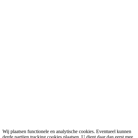
Wij plaatsen functionele en analytische cookies. Eventueel kunnen
derde partijen tracking cookies plaatsen. U dient daar dan eerst mee