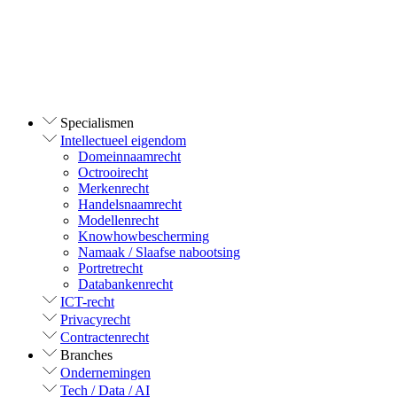
Specialismen
Intellectueel eigendom
Domeinnaamrecht
Octrooirecht
Merkenrecht
Handelsnaamrecht
Modellenrecht
Knowhowbescherming
Namaak / Slaafse nabootsing
Portretrecht
Databankenrecht
ICT-recht
Privacyrecht
Contractenrecht
Branches
Ondernemingen
Tech / Data / AI