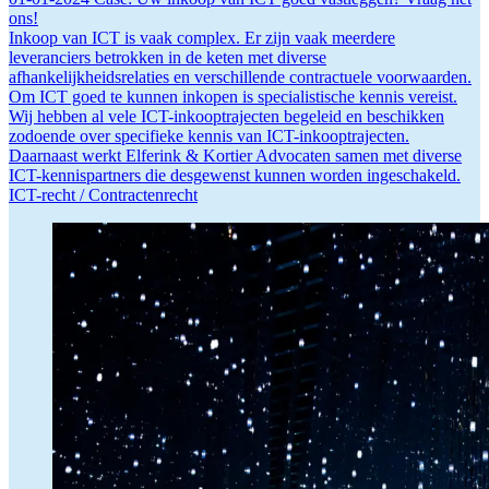
ons!
Inkoop van ICT is vaak complex. Er zijn vaak meerdere
leveranciers betrokken in de keten met diverse
afhankelijkheidsrelaties en verschillende contractuele voorwaarden.
Om ICT goed te kunnen inkopen is specialistische kennis vereist.
Wij hebben al vele ICT-inkooptrajecten begeleid en beschikken
zodoende over specifieke kennis van ICT-inkooptrajecten.
Daarnaast werkt Elferink & Kortier Advocaten samen met diverse
ICT-kennispartners die desgewenst kunnen worden ingeschakeld.
ICT-recht /
Contractenrecht