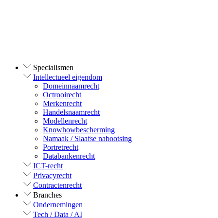
Specialismen
Intellectueel eigendom
Domeinnaamrecht
Octrooirecht
Merkenrecht
Handelsnaamrecht
Modellenrecht
Knowhowbescherming
Namaak / Slaafse nabootsing
Portretrecht
Databankenrecht
ICT-recht
Privacyrecht
Contractenrecht
Branches
Ondernemingen
Tech / Data / AI