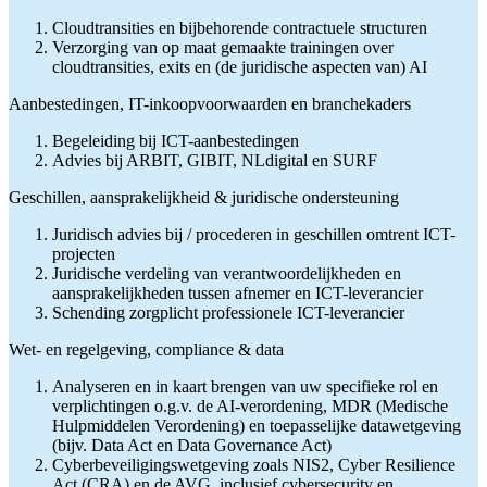
Cloudtransities en bijbehorende contractuele structuren
Verzorging van op maat gemaakte trainingen over
cloudtransities, exits en (de juridische aspecten van) AI
Aanbestedingen, IT-inkoopvoorwaarden en branchekaders
Begeleiding bij ICT-aanbestedingen
Advies bij ARBIT, GIBIT, NLdigital en SURF
Geschillen, aansprakelijkheid & juridische ondersteuning
Juridisch advies bij / procederen in geschillen omtrent ICT-
projecten
Juridische verdeling van verantwoordelijkheden en
aansprakelijkheden tussen afnemer en ICT-leverancier
Schending zorgplicht professionele ICT-leverancier
Wet- en regelgeving, compliance & data
Analyseren en in kaart brengen van uw specifieke rol en
verplichtingen o.g.v. de AI-verordening, MDR (Medische
Hulpmiddelen Verordening) en toepasselijke datawetgeving
(bijv. Data Act en Data Governance Act)
Cyberbeveiligingswetgeving zoals NIS2, Cyber Resilience
Act (CRA) en de AVG, inclusief cybersecurity en