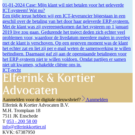
01-01-2024
Case: Mijn klant wil niet betalen voor het geleverde
ICT-systeem! Wat nu?
Een tijdje terug hebben wij een ICT-leverancier bijgestaan in een
geschil over de betaling van het door haar geleverde ERP-systeem.
Met de klant was zij overeengekomen dat het systeem op 1 januari
2019 live zou gaan. Gedurende het traject deden zich echter veel
problemen voor, waardoor de livedatum meerdere malen in overleg
met de klant is verschoven. Op een gegeven moment was de klant
het echter zat en liet zij per e-mail weten de samenwerking te willen
beëindigen. Daarnaast gaf zij aan de openstaande betalingen voor
het ERP-systeem niet te willen voldoen. Omdat partijen er samen
niet uit kwamen, schakelde cliënte ons in.
ICT-recht
Aanmelden voor de digitale nieuwsbrief?
Aanmelden
Elferink & Kortier Advocaten B.V.
M.H. Tromplaan 18
7511 JK Enschede
T
053 - 200 58 00
info@elferinkkortier.nl
KVK: 67387950