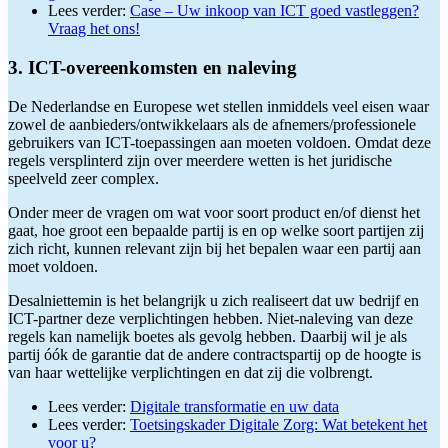
Lees verder:
Case – Uw inkoop van ICT goed vastleggen?
Vraag het ons!
3. ICT-overeenkomsten en naleving
De Nederlandse en Europese wet stellen inmiddels veel eisen waar
zowel de aanbieders/ontwikkelaars als de afnemers/professionele
gebruikers van ICT-toepassingen aan moeten voldoen. Omdat deze
regels versplinterd zijn over meerdere wetten is het juridische
speelveld zeer complex.
Onder meer de vragen om wat voor soort product en/of dienst het
gaat, hoe groot een bepaalde partij is en op welke soort partijen zij
zich richt, kunnen relevant zijn bij het bepalen waar een partij aan
moet voldoen.
Desalniettemin is het belangrijk u zich realiseert dat uw bedrijf en
ICT-partner deze verplichtingen hebben. Niet-naleving van deze
regels kan namelijk boetes als gevolg hebben. Daarbij wil je als
partij óók de garantie dat de andere contractspartij op de hoogte is
van haar wettelijke verplichtingen en dat zij die volbrengt.
Lees verder:
Digitale transformatie en uw data
Lees verder:
Toetsingskader Digitale Zorg: Wat betekent het
voor u?