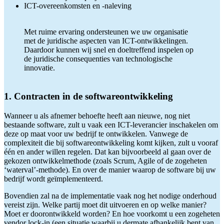
ICT-overeenkomsten en -naleving
Met ruime ervaring ondersteunen we uw organisatie
met de juridische aspecten van ICT-ontwikkelingen.
Daardoor kunnen wij snel en doeltreffend inspelen op
de juridische consequenties van technologische
innovatie.
1. Contracten in de softwareontwikkeling
Wanneer u als afnemer behoefte heeft aan nieuwe, nog niet
bestaande software, zult u vaak een ICT-leverancier inschakelen om
deze op maat voor uw bedrijf te ontwikkelen. Vanwege de
complexiteit die bij softwareontwikkeling komt kijken, zult u vooraf
één en ander willen regelen. Dat kan bijvoorbeeld al gaan over de
gekozen ontwikkelmethode (zoals Scrum, Agile of de zogeheten
‘waterval’-methode). En over de manier waarop de software bij uw
bedrijf wordt geïmplementeerd.
Bovendien zal na de implementatie vaak nog het nodige onderhoud
vereist zijn. Welke partij moet dit uitvoeren en op welke manier?
Moet er doorontwikkeld worden? En hoe voorkomt u een zogeheten
vendor lock-in (een situatie waarbij u dermate afhankelijk bent van