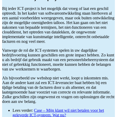
Bij ieder ICT-project is het mogelijk dat vroeg of laat een geschil
optreedt. In het kader van softwareontwikkeling staan hierboven al
een aantal voorbeelden weergegeven, maar ook buiten ontwikkeling
zijn de mogelijke onenigheden talloos. Het kan gaan om het niet
nakomen van bepaalde termijnen, het niet-functioneren van een
clouddienst, het optreden van datalekken, de ongewenste
implementatie van kunstmatige intelligentie, onterecht onbetaalde
facturen en nog veel meer.
Vanwege de rol die ICT-systemen spelen in uw dagelijkse
bedrijfsvoering kunnen geschillen een grote impact hebben. Zo kunt
u als bedrijf dat gebruik maakt van een personeelsbeheersysteem dat
niet of gebrekkig functioneert, moeite kunnen hebben de belangen
van uw werknemers te waarborgen.
Als bijvoorbeeld uw webshop niet werkt, loopt u inkomsten mis.
Aan de andere kant zal een ICT-leverancier baat hebben bij een
tijdige betaling van de facturen door u als afnemer, en dat
laatstgenoemde haar voorziet van correcte en relevante informatie.
Zulke geschillen zijn ongewenst en vragen om oplossingen die recht
doen aan uw belang.
Lees verder:
Case – Mijn klant wil niet betalen voor het
geleverde ICT-systeem. Wat nu?