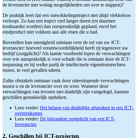
de leverancier met weinig mogelijkheden om over te stappen)?
De praktijk leert dat een ontwikkelingstraject niet altijd vlekkeloos
verloopt. Zo kan een traject veel langer duren (en daarmee
kostbaarder worden) dan oorspronkelijk gepland, en/of het
eindproduct niet voldoen aan alle eisen die u had.
Bovendien kan onenigheid ontstaan over de rol van uw ICT-
leverancier: hoeveel verantwoordelijkheid heeft zij tegenover uw
bedrijf (zorgplicht)? Als laatste voorbeeld lopen de verwachtingen
over wie aansprakelijk is voor schade die is ontstaan door de ICT-
toepassing en bij welke partij de intellectuele eigendomsrechten
rusten, in veel gevallen uiteen.
Zulke obstakels ontstaan vaak door uiteenlopende verwachtingen
tussen u en de leverancier over en weer. Wanneer deze
verwachtingen van tevoren niet duidelijk zijn vastgelegd, kunnen
geschillen gemakkelijk opduiken.
Lees verder:
Het belang van duidelijke afspraken in een ICT-
overeenkomst
.
Lees verder:
De bijzondere zorgplicht van een ICT-
leverancier.
2. Geschillen bij ICT-projecten