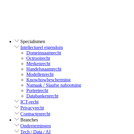
Specialismen
Intellectueel eigendom
Domeinnaamrecht
Octrooirecht
Merkenrecht
Handelsnaamrecht
Modellenrecht
Knowhowbescherming
Namaak / Slaafse nabootsing
Portretrecht
Databankenrecht
ICT-recht
Privacyrecht
Contractenrecht
Branches
Ondernemingen
Tech / Data / AI