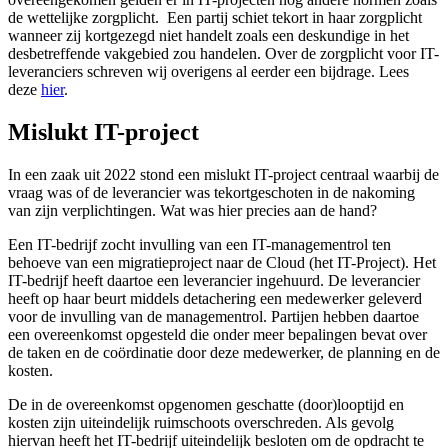
de wettelijke zorgplicht. Een partij schiet tekort in haar zorgplicht
wanneer zij kortgezegd niet handelt zoals een deskundige in het
desbetreffende vakgebied zou handelen. Over de zorgplicht voor IT-
leveranciers schreven wij overigens al eerder een bijdrage. Lees
deze
hier
.
Mislukt IT-project
In een zaak uit 2022 stond een mislukt IT-project centraal waarbij de
vraag was of de leverancier was tekortgeschoten in de nakoming
van zijn verplichtingen. Wat was hier precies aan de hand?
Een IT-bedrijf zocht invulling van een IT-managementrol ten
behoeve van een migratieproject naar de Cloud (het IT-Project). Het
IT-bedrijf heeft daartoe een leverancier ingehuurd. De leverancier
heeft op haar beurt middels detachering een medewerker geleverd
voor de invulling van de managementrol. Partijen hebben daartoe
een overeenkomst opgesteld die onder meer bepalingen bevat over
de taken en de coördinatie door deze medewerker, de planning en de
kosten.
De in de overeenkomst opgenomen geschatte (door)looptijd en
kosten zijn uiteindelijk ruimschoots overschreden. Als gevolg
hiervan heeft het IT-bedrijf uiteindelijk besloten om de opdracht te