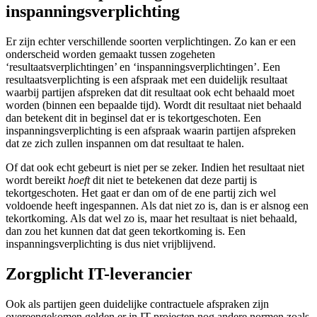
inspanningsverplichting
Er zijn echter verschillende soorten verplichtingen. Zo kan er een
onderscheid worden gemaakt tussen zogeheten
‘resultaatsverplichtingen’ en ‘inspanningsverplichtingen’. Een
resultaatsverplichting is een afspraak met een duidelijk resultaat
waarbij partijen afspreken dat dit resultaat ook echt behaald moet
worden (binnen een bepaalde tijd). Wordt dit resultaat niet behaald
dan betekent dit in beginsel dat er is tekortgeschoten. Een
inspanningsverplichting is een afspraak waarin partijen afspreken
dat ze zich zullen inspannen om dat resultaat te halen.
Of dat ook echt gebeurt is niet per se zeker. Indien het resultaat niet
wordt bereikt
hoeft
dit niet te betekenen dat deze partij is
tekortgeschoten. Het gaat er dan om of de ene partij zich wel
voldoende heeft ingespannen. Als dat niet zo is, dan is er alsnog een
tekortkoming. Als dat wel zo is, maar het resultaat is niet behaald,
dan zou het kunnen dat dat geen tekortkoming is. Een
inspanningsverplichting is dus niet vrijblijvend.
Zorgplicht IT-leverancier
Ook als partijen geen duidelijke contractuele afspraken zijn
overeengekomen gelden er in IT-projecten nog andere normen zoals