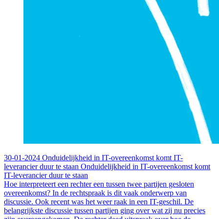
30-01-2024
Onduidelijkheid in IT-overeenkomst komt IT-
leverancier duur te staan
Onduidelijkheid in IT-overeenkomst komt
IT-leverancier duur te staan
Hoe interpreteert een rechter een tussen twee partijen gesloten
overeenkomst? In de rechtspraak is dit vaak onderwerp van
discussie. Ook recent was het weer raak in een IT-geschil. De
belangrijkste discussie tussen partijen ging over wat zij nu precies