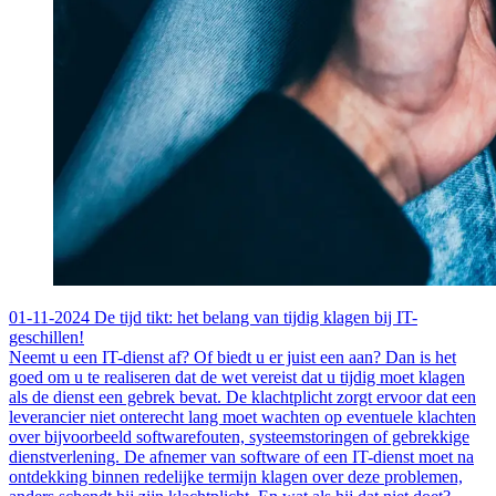
01-11-2024
De tijd tikt: het belang van tijdig klagen bij IT-
geschillen!
Neemt u een IT-dienst af? Of biedt u er juist een aan? Dan is het
goed om u te realiseren dat de wet vereist dat u tijdig moet klagen
als de dienst een gebrek bevat. De klachtplicht zorgt ervoor dat een
leverancier niet onterecht lang moet wachten op eventuele klachten
over bijvoorbeeld softwarefouten, systeemstoringen of gebrekkige
dienstverlening. De afnemer van software of een IT-dienst moet na
ontdekking binnen redelijke termijn klagen over deze problemen,