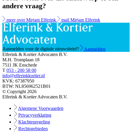
andere vraag?
meer over Mirjam Elferink
mail Mirjam Elferink
Aanmelden voor de digitale nieuwsbrief?
Aanmelden
Elferink & Kortier Advocaten B.V.
M.H. Tromplaan 18
7511 JK Enschede
T
053 - 200 58 00
info@elferinkkortier.nl
KVK: 67387950
BTW: NL856962521B01
© Copyright 2026
Elferink & Kortier Advocaten B.V.
Algemene Voorwaarden
Privacyverklaring
Klachtenregeling
Rechtsgebieden