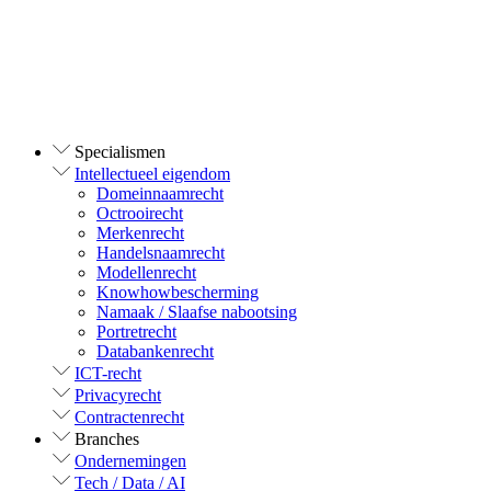
Specialismen
Intellectueel eigendom
Domeinnaamrecht
Octrooirecht
Merkenrecht
Handelsnaamrecht
Modellenrecht
Knowhowbescherming
Namaak / Slaafse nabootsing
Portretrecht
Databankenrecht
ICT-recht
Privacyrecht
Contractenrecht
Branches
Ondernemingen
Tech / Data / AI