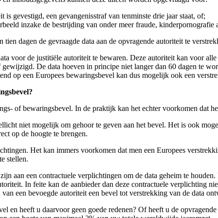
t is gevestigd, een gevangenisstraf van tenminste drie jaar staat, of;
rbeeld inzake de bestrijding van onder meer fraude, kinderpornografie a
 tien dagen de gevraagde data aan de opvragende autoriteit te verstrek
ata voor de justitiële autoriteit te bewaren. Deze autoriteit kan voor a
ewijzigd. De data hoeven in principe niet langer dan 60 dagen te word
itend op een Europees bewaringsbevel kan dus mogelijk ook een verst
ingsbevel?
ngs- of bewaringsbevel. In de praktijk kan het echter voorkomen dat het
ellicht niet mogelijk om gehoor te geven aan het bevel. Het is ook moge
rect op de hoogte te brengen.
ichtingen. Het kan immers voorkomen dat men een Europees verstrekkin
e stellen.
zijn aan een contractuele verplichtingen om de data geheim te houden. 
toriteit. In feite kan de aanbieder dan deze contractuele verplichting 
van een bevoegde autoriteit een bevel tot verstrekking van de data ont
l en heeft u daarvoor geen goede redenen? Of heeft u de opvragende aut