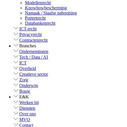
Modellenrecht
Knowhowbescherming
Namaak / Slaafse nabootsing
Portretrecht
Databankenrecht
ICT-recht
Privacyrecht
Contractenrecht
Branches
Ondernemingen
Tech / Data / AI
ICT
Overheid
Creatieve sector
Zorg
Onderwijs
Bouw
E&K
Werken bij
Diensten
Over ons
MVO
Contact