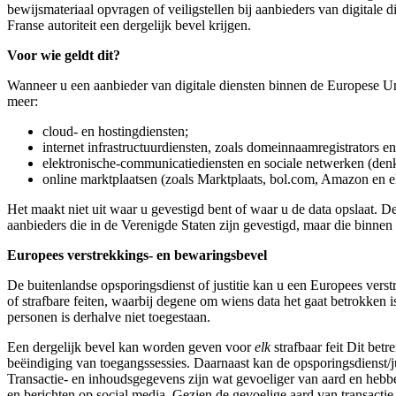
bewijsmateriaal opvragen of veiligstellen bij aanbieders van digitale
Franse autoriteit een dergelijk bevel krijgen.
Voor wie geldt dit?
Wanneer u een aanbieder van digitale diensten binnen de Europese Unie
meer:
cloud- en hostingdiensten;
internet infrastructuurdiensten, zoals domeinnaamregistrators e
elektronische-communicatiediensten en sociale netwerken (de
online marktplaatsen (zoals Marktplaats, bol.com, Amazon en 
Het maakt niet uit waar u gevestigd bent of waar u de data opslaat. D
aanbieders die in de Verenigde Staten zijn gevestigd, maar die binne
Europees verstrekkings- en bewaringsbevel
De buitenlandse opsporingsdienst of justitie kan u een Europees verst
of strafbare feiten, waarbij degene om wiens data het gaat betrokken 
personen is derhalve niet toegestaan.
Een dergelijk bevel kan worden geven voor
elk
strafbaar feit Dit bet
beëindiging van toegangssessies. Daarnaast kan de opsporingsdienst/ju
Transactie- en inhoudsgegevens zijn wat gevoeliger van aard en hebb
en berichten op social media. Gezien de gevoelige aard van transact