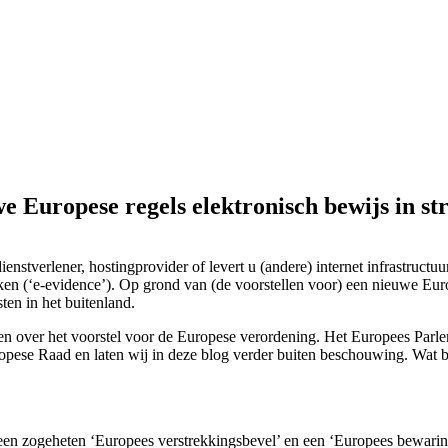
we Europese regels elektronisch bewijs in st
enstverlener, hostingprovider of levert u (andere) internet infrastruct
aken (‘e-evidence’). Op grond van (de voorstellen voor) een nieuwe Euro
ten in het buitenland.
over het voorstel voor de Europese verordening. Het Europees Parleme
opese Raad en laten wij in deze blog verder buiten beschouwing. Wat 
s een zogeheten ‘Europees verstrekkingsbevel’ en een ‘Europees bewari