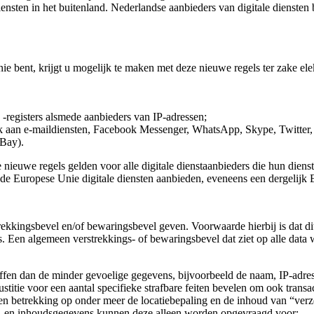
 diensten in het buitenland. Nederlandse aanbieders van digitale dienst
 bent, krijgt u mogelijk te maken met deze nieuwe regels ter zake elek
n -registers alsmede aanbieders van IP-adressen;
nk aan e-maildiensten, Facebook Messenger, WhatsApp, Skype, Twitter,
eBay).
e nieuwe regels gelden voor alle digitale dienstaanbieders die hun dien
n de Europese Unie digitale diensten aanbieden, eveneens een dergelijk
rekkingsbevel en/of bewaringsbevel geven. Voorwaarde hierbij is dat dit
is. Een algemeen verstrekkings- of bewaringsbevel dat ziet op alle data
reffen dan de minder gevoelige gegevens, bijvoorbeeld de naam, IP-adre
stitie voor een aantal specifieke strafbare feiten bevelen om ook tran
en betrekking op onder meer de locatiebepaling en de inhoud van “ver
ie- en inhoudsgegevens kunnen deze alleen worden opgevraagd voor: