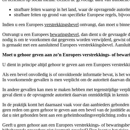
strafbare feiten waarop in het land, waar de opvragende autoritei
strafbare feiten op grond van specifieke Europese regels, bijvoo
Indien u een Europees
verstrekkingsbevel
ontvangt, dan moet u binnen
Ontvangt u een Europees
bewaringsbevel
, dan dient u de gevraagde d
nodig is om te voorkomen dat gegevens worden verwijderd, gewist of g
is gemaakt met een aansluitend Europees verstrekkingsbevel. Aanslu
Moet u gehoor geven aan zo’n Europees verstrekkings- of bewar
U dient in principe altijd gehoor te geven aan een Europees verstrekki
Als een bevel onvolledig is of onvoldoende informatie bevat, is het w
In voorkomende gevallen is men verplicht om de autoriteit daarvan di
In andere gevallen kan men te maken hebben met tegenstrijdige verpl
geval dient u de opvragende autoriteit daarvan onmiddellijk in kennis t
In de praktijk komt het daarnaast vaak voor dan aanbieders gebonden 
geen reden om geen gehoor te geven aan een bevel van de justitiële au
dat u niet gebonden bent aan een geheimhoudingsverplichting zodra u 
Geeft u geen gehoor aan een Europees verstrekkings- of bewaringsbeve