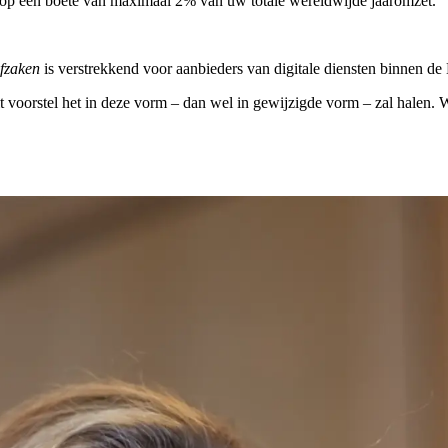
co op een boete van maximaal 2% van uw totale wereldwijde jaaromzet.
afzaken
is verstrekkend voor aanbieders van digitale diensten binnen de
t voorstel het in deze vorm – dan wel in gewijzigde vorm – zal halen. 