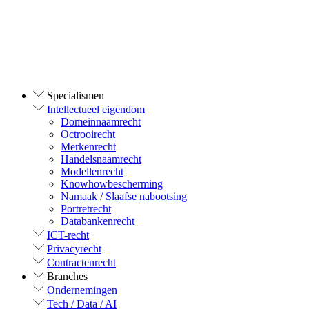
Specialismen
Intellectueel eigendom
Domeinnaamrecht
Octrooirecht
Merkenrecht
Handelsnaamrecht
Modellenrecht
Knowhowbescherming
Namaak / Slaafse nabootsing
Portretrecht
Databankenrecht
ICT-recht
Privacyrecht
Contractenrecht
Branches
Ondernemingen
Tech / Data / AI