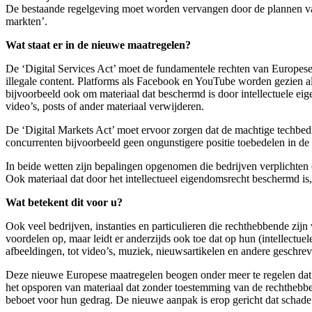
De bestaande regelgeving moet worden vervangen door de plannen van de
markten’.
Wat staat er in de nieuwe maatregelen?
De ‘Digital Services Act’ moet de fundamentele rechten van Europese
illegale content. Platforms als Facebook en YouTube worden gezien al
bijvoorbeeld ook om materiaal dat beschermd is door intellectuele e
video’s, posts of ander materiaal verwijderen.
De ‘Digital Markets Act’ moet ervoor zorgen dat de machtige techbed
concurrenten bijvoorbeeld geen ongunstigere positie toebedelen in de
In beide wetten zijn bepalingen opgenomen die bedrijven verplichten 
Ook materiaal dat door het intellectueel eigendomsrecht beschermd is, 
Wat betekent dit voor u?
Ook veel bedrijven, instanties en particulieren die rechthebbende zij
voordelen op, maar leidt er anderzijds ook toe dat op hun (intellectu
afbeeldingen, tot video’s, muziek, nieuwsartikelen en andere geschrev
Deze nieuwe Europese maatregelen beogen onder meer te regelen dat 
het opsporen van materiaal dat zonder toestemming van de rechthebben
beboet voor hun gedrag. De nieuwe aanpak is erop gericht dat scha