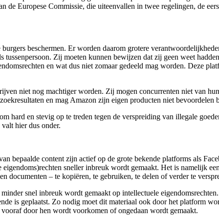
 Europese Commissie, die uiteenvallen in twee regelingen, de eerste ri
 burgers beschermen. Er worden daarom grotere verantwoordelijkheden 
s tussenpersoon. Zij moeten kunnen bewijzen dat zij geen weet hadden v
igendomsrechten en wat dus niet zomaar gedeeld mag worden. Deze plat
rijven niet nog machtiger worden. Zij mogen concurrenten niet van hun
 zoekresultaten en mag Amazon zijn eigen producten niet bevoordelen b
om hard en stevig op te treden tegen de verspreiding van illegale goed
valt hier dus onder.
n van bepaalde content zijn actief op de grote bekende platforms als Fa
ele eigendoms)rechten sneller inbreuk wordt gemaakt. Het is namelijk ee
en documenten – te kopiëren, te gebruiken, te delen of verder te verspr
minder snel inbreuk wordt gemaakt op intellectuele eigendomsrechten.
de is geplaatst. Zo nodig moet dit materiaal ook door het platform wo
de vooraf door hen wordt voorkomen of ongedaan wordt gemaakt.