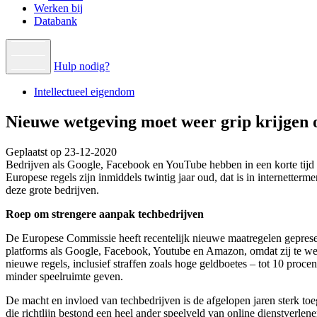
Werken bij
Databank
Hulp nodig?
Intellectueel eigendom
Nieuwe wetgeving moet weer grip krijgen 
Geplaatst op 23-12-2020
Bedrijven als Google, Facebook en YouTube hebben in een korte tijd
Europese regels zijn inmiddels twintig jaar oud, dat is in internetter
deze grote bedrijven.
Roep om strengere aanpak techbedrijven
De Europese Commissie heeft recentelijk nieuwe maatregelen gepresent
platforms als Google, Facebook, Youtube en Amazon, omdat zij te wei
nieuwe regels, inclusief straffen zoals hoge geldboetes – tot 10 proc
minder speelruimte geven.
De macht en invloed van techbedrijven is de afgelopen jaren sterk toe
die richtlijn bestond een heel ander speelveld van online dienstverlen