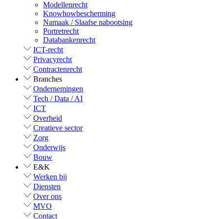
Modellenrecht
Knowhowbescherming
Namaak / Slaafse nabootsing
Portretrecht
Databankenrecht
ICT-recht
Privacyrecht
Contractenrecht
Branches
Ondernemingen
Tech / Data / AI
ICT
Overheid
Creatieve sector
Zorg
Onderwijs
Bouw
E&K
Werken bij
Diensten
Over ons
MVO
Contact