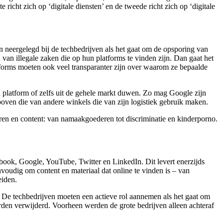
cht zich op ‘digitale diensten’ en de tweede richt zich op ‘digitale
neergelegd bij de techbedrijven als het gaat om de opsporing van
an illegale zaken die op hun platforms te vinden zijn. Dan gaat het
forms moeten ook veel transparanter zijn over waarom ze bepaalde
 platform of zelfs uit de gehele markt duwen. Zo mag Google zijn
oven die van andere winkels die van zijn logistiek gebruik maken.
eren en content: van namaakgoederen tot discriminatie en kinderporno.
cebook, Google, YouTube, Twitter en LinkedIn. Dit levert enerzijds
nvoudig om content en materiaal dat online te vinden is – van
eiden.
 De techbedrijven moeten een actieve rol aannemen als het gaat om
rden verwijderd. Voorheen werden de grote bedrijven alleen achteraf