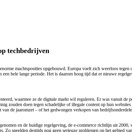
op techbedrijven
 enorme machtsposities opgebouwd. Europa voelt zich weerloos tegen d
men een hele lange periode. Het is daarom hoog tijd dat er nieuwe regelg
eerd, waarmee ze de digitale markt wil reguleren. Er was vanuit de poli
nig zouden doen tegen schadelijke of illegale content op hun websites
ent van de jaaromzet – of het gedwongen verkopen van bedrijfsonderdele
genomen en de huidige regelgeving, de e-commerce richtlijn uit 2000, v
ers. Zo speelden destijds nog geen serieuze problemen op het gebied van 