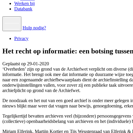
Werken bij
Databank
Hulp nodig?
Privacy
Het recht op informatie: een botsing tuss
Geplaatst op 29-01-2020
‘Overheden’ zijn op grond van de Archiefwet verplicht om diverse (di
informatie. Het brengt ook mee dat informatie op duurzame wijze toe
naar een zogenaamde archiefbewaarplaats dient de archiefinstelling da
onderwijsinstellingen vallen, voor zover zij een publieke taak uitvoer
archiefplicht op grond van de Archiefwet.
De noodzaak en het nut van een goed archief is onder meer gelegen in w
nieuws blijkt maar weer dat vragen naar bewijs, genoegdoening, erkenn
Tegelijkertijd bevatten archieven veel (bijzondere) persoonsgegevens
(collectieve) openbaarheidsbelang van archieven en het (individuele) 
Mirjam Elferink, Martijn Kortier en Tijs Weustenraad van Elferink 