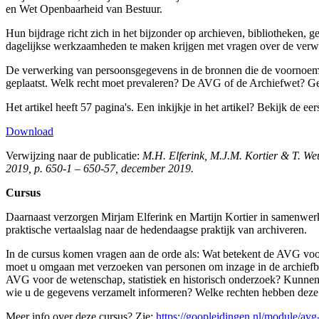
en Wet Openbaarheid van Bestuur.
Hun bijdrage richt zich in het bijzonder op archieven, bibliotheken,
dagelijkse werkzaamheden te maken krijgen met vragen over de verwe
De verwerking van persoonsgegevens in de bronnen die de voornoemde
geplaatst. Welk recht moet prevaleren? De AVG of de Archiefwet? Ge
Het artikel heeft 57 pagina's. Een inkijkje in het artikel? Bekijk de e
Download
Verwijzing naar de publicatie:
M.H. Elferink, M.J.M. Kortier & T. We
2019, p. 650-1 – 650-57, december 2019.
Cursus
Daarnaast verzorgen Mirjam Elferink en Martijn Kortier in samenwer
praktische vertaalslag naar de hedendaagse praktijk van archiveren.
In de cursus komen vragen aan de orde als: Wat betekent de AVG voo
moet u omgaan met verzoeken van personen om inzage in de archiefb
AVG voor de wetenschap, statistiek en historisch onderzoek? Kunnen
wie u de gegevens verzamelt informeren? Welke rechten hebben deze
Meer info over deze cursus? Zie:
https://goopleidingen.nl/module/avg