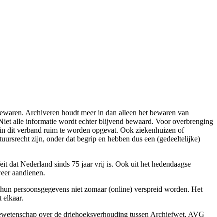
e bewaren. Archiveren houdt meer in dan alleen het bewaren van
iet alle informatie wordt echter blijvend bewaard. Voor overbrenging
’ in dit verband ruim te worden opgevat. Ook ziekenhuizen of
tuursrecht zijn, onder dat begrip en hebben dus een (gedeeltelijke)
eit dat Nederland sinds 75 jaar vrij is. Ook uit het hedendaagse
weer aandienen.
t hun persoonsgegevens niet zomaar (online) verspreid worden. Het
 elkaar.
tiewetenschap over de driehoeksverhouding tussen Archiefwet, AVG