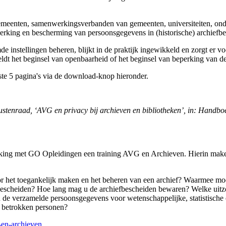
 gemeenten, samenwerkingsverbanden van gemeenten, universiteiten, ond
rking en bescherming van persoonsgegevens in (historische) archiefbe
 instellingen beheren, blijkt in de praktijk ingewikkeld en zorgt er
ldt het beginsel van openbaarheid of het beginsel van beperking van 
erste 5 pagina's via de download-knop hieronder.
ustenraad, ‘AVG en privacy bij archieven en bibliotheken’, in: Hand
king met GO Opleidingen een training AVG en Archieven. Hierin maken z
r het toegankelijk maken en het beheren van een archief? Waarmee mo
escheiden? Hoe lang mag u de archiefbescheiden bewaren? Welke uitz
 de verzamelde persoonsgegevens voor wetenschappelijke, statistische
 betrokken personen?
-en-archieven
.