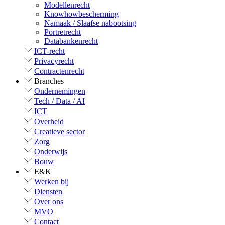
Modellenrecht
Knowhowbescherming
Namaak / Slaafse nabootsing
Portretrecht
Databankenrecht
ICT-recht
Privacyrecht
Contractenrecht
Branches
Ondernemingen
Tech / Data / AI
ICT
Overheid
Creatieve sector
Zorg
Onderwijs
Bouw
E&K
Werken bij
Diensten
Over ons
MVO
Contact