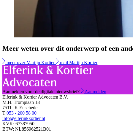
Meer weten over dit onderwerp of een and
meer over Martijn Kortier
mail Martijn Kortier
Aanmelden voor de digitale nieuwsbrief?
Aanmelden
Elferink & Kortier Advocaten B.V.
M.H. Tromplaan 18
7511 JK Enschede
T
053 - 200 58 00
info@elferinkkortier.nl
KVK: 67387950
BTW: NL856962521B01