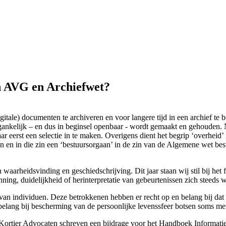
en AVG en Archiefwet?
gitale) documenten te archiveren en voor langere tijd in een archief t
gankelijk – en dus in beginsel openbaar - wordt gemaakt en gehouden. N
ar eerst een selectie in te maken. Overigens dient het begrip ‘overheid
en en in die zin een ‘bestuursorgaan’ in de zin van de Algemene wet bes
aarheidsvinding en geschiedschrijving. Dit jaar staan wij stil bij het f
ing, duidelijkheid of herinterpretatie van gebeurtenissen zich steeds 
 van individuen. Deze betrokkenen hebben er recht op en belang bij da
belang bij bescherming van de persoonlijke levenssfeer botsen soms met
& Kortier Advocaten schreven een bijdrage voor het Handboek Informa