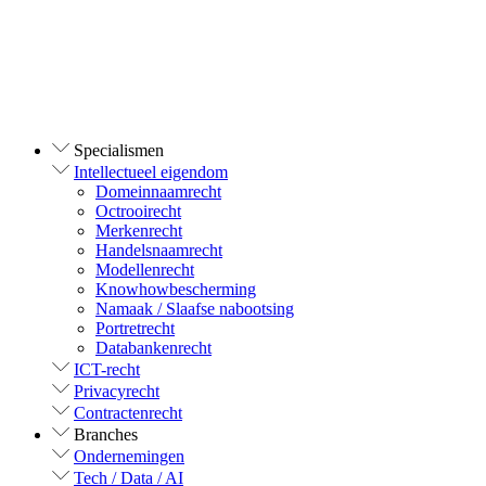
Specialismen
Intellectueel eigendom
Domeinnaamrecht
Octrooirecht
Merkenrecht
Handelsnaamrecht
Modellenrecht
Knowhowbescherming
Namaak / Slaafse nabootsing
Portretrecht
Databankenrecht
ICT-recht
Privacyrecht
Contractenrecht
Branches
Ondernemingen
Tech / Data / AI