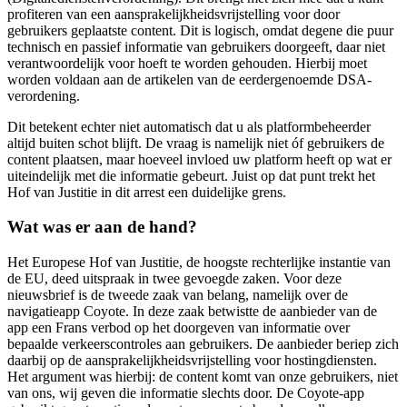
profiteren van een aansprakelijkheidsvrijstelling voor door
gebruikers geplaatste content. Dit is logisch, omdat degene die puur
technisch en passief informatie van gebruikers doorgeeft, daar niet
verantwoordelijk voor hoeft te worden gehouden. Hierbij moet
worden voldaan aan de artikelen van de eerdergenoemde DSA-
verordening.
Dit betekent echter niet automatisch dat u als platformbeheerder
altijd buiten schot blijft. De vraag is namelijk niet óf gebruikers de
content plaatsen, maar hoeveel invloed uw platform heeft op wat er
uiteindelijk met die informatie gebeurt. Juist op dat punt trekt het
Hof van Justitie in dit arrest een duidelijke grens.
Wat was er aan de hand?
Het Europese Hof van Justitie, de hoogste rechterlijke instantie van
de EU, deed uitspraak in twee gevoegde zaken. Voor deze
nieuwsbrief is de tweede zaak van belang, namelijk over de
navigatieapp Coyote. In deze zaak betwistte de aanbieder van de
app een Frans verbod op het doorgeven van informatie over
bepaalde verkeerscontroles aan gebruikers. De aanbieder beriep zich
daarbij op de aansprakelijkheidsvrijstelling voor hostingdiensten.
Het argument was hierbij: de content komt van onze gebruikers, niet
van ons, wij geven die informatie slechts door. De Coyote-app