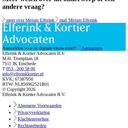
andere vraag?
meer over Mirjam Elferink
mail Mirjam Elferink
Aanmelden voor de digitale nieuwsbrief?
Aanmelden
Elferink & Kortier Advocaten B.V.
M.H. Tromplaan 18
7511 JK Enschede
T
053 - 200 58 00
info@elferinkkortier.nl
KVK: 67387950
BTW: NL856962521B01
© Copyright 2026
Elferink & Kortier Advocaten B.V.
Algemene Voorwaarden
Privacyverklaring
Klachtenregeling
Rechtsgebieden