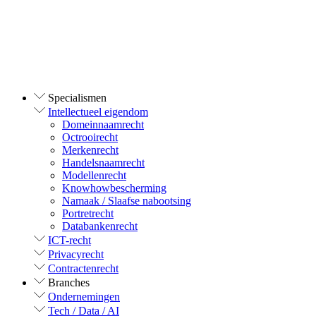
Specialismen
Intellectueel eigendom
Domeinnaamrecht
Octrooirecht
Merkenrecht
Handelsnaamrecht
Modellenrecht
Knowhowbescherming
Namaak / Slaafse nabootsing
Portretrecht
Databankenrecht
ICT-recht
Privacyrecht
Contractenrecht
Branches
Ondernemingen
Tech / Data / AI