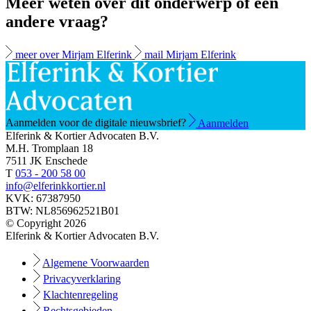
Meer weten over dit onderwerp of een
andere vraag?
meer over Mirjam Elferink
mail Mirjam Elferink
Aanmelden voor de digitale nieuwsbrief?
Aanmelden
Elferink & Kortier Advocaten B.V.
M.H. Tromplaan 18
7511 JK Enschede
T
053 - 200 58 00
info@elferinkkortier.nl
KVK: 67387950
BTW: NL856962521B01
© Copyright 2026
Elferink & Kortier Advocaten B.V.
Algemene Voorwaarden
Privacyverklaring
Klachtenregeling
Rechtsgebieden