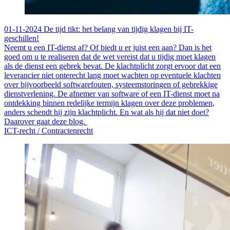
01-11-2024
De tijd tikt: het belang van tijdig klagen bij IT-
geschillen!
Neemt u een IT-dienst af? Of biedt u er juist een aan? Dan is het
goed om u te realiseren dat de wet vereist dat u tijdig moet klagen
als de dienst een gebrek bevat. De klachtplicht zorgt ervoor dat een
leverancier niet onterecht lang moet wachten op eventuele klachten
over bijvoorbeeld softwarefouten, systeemstoringen of gebrekkige
dienstverlening. De afnemer van software of een IT-dienst moet na
ontdekking binnen redelijke termijn klagen over deze problemen,
anders schendt hij zijn klachtplicht. En wat als hij dat niet doet?
Daarover gaat deze blog.
ICT-recht /
Contractenrecht