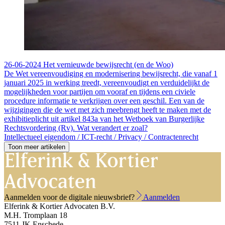
26-06-2024
Het vernieuwde bewijsrecht (en de Woo)
De Wet vereenvoudiging en modernisering bewijsrecht, die vanaf 1
januari 2025 in werking treedt, vereenvoudigt en verduidelijkt de
mogelijkheden voor partijen om vooraf en tijdens een civiele
procedure informatie te verkrijgen over een geschil. Een van de
wijzigingen die de wet met zich meebrengt heeft te maken met de
exhibitieplicht uit artikel 843a van het Wetboek van Burgerlijke
Rechtsvordering (Rv). Wat verandert er zoal?
Intellectueel eigendom /
ICT-recht /
Privacy /
Contractenrecht
Toon meer artikelen
Aanmelden voor de digitale nieuwsbrief?
Aanmelden
Elferink & Kortier Advocaten B.V.
M.H. Tromplaan 18
7511 JK Enschede