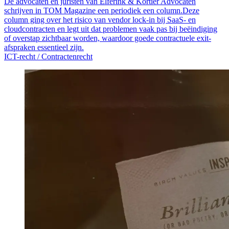
De advocaten en juristen van Elferink & Kortier Advocaten
schrijven in TOM Magazine een periodiek een column.Deze
column ging over het risico van vendor lock-in bij SaaS- en
cloudcontracten en legt uit dat problemen vaak pas bij beëindiging
of overstap zichtbaar worden, waardoor goede contractuele exit-
afspraken essentieel zijn.
ICT-recht /
Contractenrecht