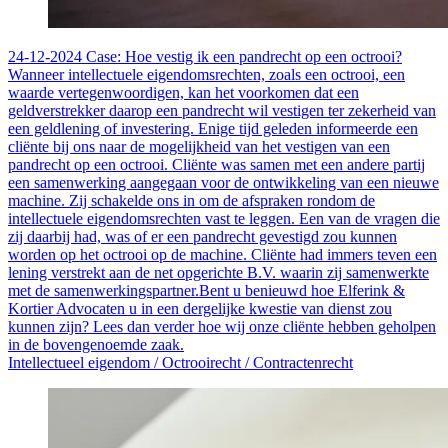
24-12-2024
Case: Hoe vestig ik een pandrecht op een octrooi?
Wanneer intellectuele eigendomsrechten, zoals een octrooi, een
waarde vertegenwoordigen, kan het voorkomen dat een
geldverstrekker daarop een pandrecht wil vestigen ter zekerheid van
een geldlening of investering. Enige tijd geleden informeerde een
cliënte bij ons naar de mogelijkheid van het vestigen van een
pandrecht op een octrooi. Cliënte was samen met een andere partij
een samenwerking aangegaan voor de ontwikkeling van een nieuwe
machine. Zij schakelde ons in om de afspraken rondom de
intellectuele eigendomsrechten vast te leggen. Een van de vragen die
zij daarbij had, was of er een pandrecht gevestigd zou kunnen
worden op het octrooi op de machine. Cliënte had immers teven een
lening verstrekt aan de net opgerichte B.V. waarin zij samenwerkte
met de samenwerkingspartner.Bent u benieuwd hoe Elferink &
Kortier Advocaten u in een dergelijke kwestie van dienst zou
kunnen zijn? Lees dan verder hoe wij onze cliënte hebben geholpen
in de bovengenoemde zaak.
Intellectueel eigendom /
Octrooirecht /
Contractenrecht