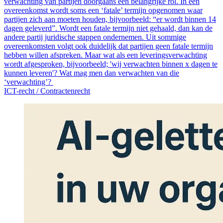
verwachting van partijen doorgaans een belangrijke rol. In een
overeenkomst wordt soms een ‘fatale’ termijn opgenomen waar
partijen zich aan moeten houden, bijvoorbeeld: “er wordt binnen 14
dagen geleverd”. Wordt een fatale termijn niet gehaald, dan kan de
andere partij juridische stappen ondernemen. Uit sommige
overeenkomsten volgt ook duidelijk dat partijen geen fatale termijn
hebben willen afspreken. Maar wat als een leveringsverwachting
wordt afgesproken, bijvoorbeeld; 'wij verwachten binnen x dagen te
kunnen leveren'? Wat mag men dan verwachten van die
‘verwachting’?
ICT-recht /
Contractenrecht