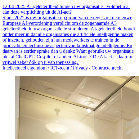
12-04-2025
AI-geletterdheid binnen uw organisatie - voldoet u al
aan deze verplichting uit de AI-act?
Sinds 2025 is uw organisatie op grond van de regels uit de nieuwe
Europese AI-verordening verplicht om de zogenaamde AI-
geletterdheid in uw organisatie te stimuleren. AI-geletterdheid houdt
onder meer in dat alle organisaties die artificiële intelligentie maken
of inzetten, gehouden zijn hun medewerkers te trainen in de
juridische en technische aspecten van kunstmatige intelligentie. En
daarvan is eerder sprake dan u denkt; Want gebruikt uw organisatie
niet al ChatGPT, Co-pilot of andere AI-tools? De AI-act is daarom
vrijwel zeker óók op u van toepassing.
Intellectueel eigendom /
ICT-recht /
Privacy /
Contractenrecht