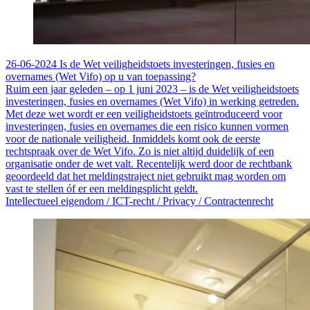
26-06-2024
Is de Wet veiligheidstoets investeringen, fusies en
overnames (Wet Vifo) op u van toepassing?
Ruim een jaar geleden – op 1 juni 2023 – is de Wet veiligheidstoets
investeringen, fusies en overnames (Wet Vifo) in werking getreden.
Met deze wet wordt er een veiligheidstoets geïntroduceerd voor
investeringen, fusies en overnames die een risico kunnen vormen
voor de nationale veiligheid. Inmiddels komt ook de eerste
rechtspraak over de Wet Vifo. Zo is niet altijd duidelijk of een
organisatie onder de wet valt. Recentelijk werd door de rechtbank
geoordeeld dat het meldingstraject niet gebruikt mag worden om
vast te stellen óf er een meldingsplicht geldt.
Intellectueel eigendom /
ICT-recht /
Privacy /
Contractenrecht