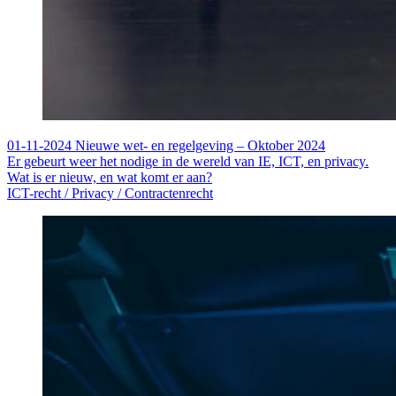
01-11-2024
Nieuwe wet- en regelgeving – Oktober 2024
Er gebeurt weer het nodige in de wereld van IE, ICT, en privacy.
Wat is er nieuw, en wat komt er aan?
ICT-recht /
Privacy /
Contractenrecht