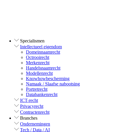
Specialismen
Intellectueel eigendom
Domeinnaamrecht
Octrooirecht
Merkenrecht
Handelsnaamrecht
Modellenrecht
Knowhowbescherming
Namaak / Slaafse nabootsing
Portretrecht
Databankenrecht
ICT-recht
Privacyrecht
Contractenrecht
Branches
Ondernemingen
Tech / Data / AI