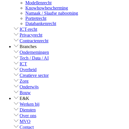
Modellenrecht
Knowhowbescherming
Namaak / Slaafse nabootsing
Portretrecht
Databankenrecht
ICT-recht
Privacyrecht
Contractenrecht
Branches
Ondernemingen
Tech / Data / AI
ICT
Overheid
Creatieve sector
Zorg
Onderwijs
Bouw
E&K
Werken bij
Diensten
Over ons
MVO
Contact