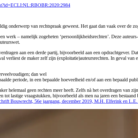
cument?id=ECLI:NL:RBOBR:2020:2984
ig onderwerp van rechtspraak geweest. Het gaat dan vaak over de zoge
n een werk – namelijk zogeheten ‘persoonlijkheidsrechten’. Deze auteu
Auteurswet.
 overdragen aan een derde partij, bijvoorbeeld aan een opdrachtgever. 
l verliest de maker zelf zijn (exploitatie)auteursrechten. In geval van 
verveelvoudigen; dan wel
aalde periode, in een bepaalde hoeveelheid en/of aan een bepaald publ
maker helemaal geen rechten meer heeft. Zelfs nà het overdragen van zi
iden tot lastige vraagstukken, bijvoorbeeld als men na jaren een bestaa
dschrift Bouwrecht, 56e jaargang, december 2019, M.H. Elferink en L.E