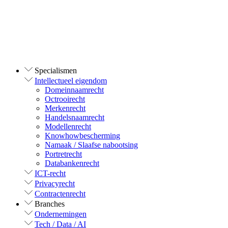
Specialismen
Intellectueel eigendom
Domeinnaamrecht
Octrooirecht
Merkenrecht
Handelsnaamrecht
Modellenrecht
Knowhowbescherming
Namaak / Slaafse nabootsing
Portretrecht
Databankenrecht
ICT-recht
Privacyrecht
Contractenrecht
Branches
Ondernemingen
Tech / Data / AI