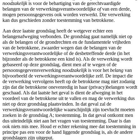
noodzakelijk
is voor de behartiging van de gerechtvaardigde
belangen van de verwerkingsverantwoordelijke
of
van een derde,
mogen persoonsgegevens ook worden verwerkt. Die verwerking
kan dus geschieden zonder toestemming van betrokkene.
Aan deze laatste grondslag heeft de wetgever echter een
belangenafweging verbonden. De grondslag gaat namelijk niet op
als de belangen of de grondrechten en de fundamentele vrijheden
van de betrokkene, zwaarder wegen dan de belangen van de
verwerkingsverantwoordelijke of de desbetreffende derde (in het
bijzonder als de betrokkene een kind is). Als de verwerking wordt
gebaseerd op deze grondslag, dient men af te wegen of de
persoonsgegevensverwerking
noodzakelijk
is voor het
belang
van
bijvoorbeeld de verwerkingsverantwoordelijke zelf. De impact die
de verwerking vervolgens heeft op de betrokkene mag niet zodanig
zijn dat die betrokkene onevenredig in haar (privacy)belangen wordt
geschaad. Als dat laatste het geval is dient de afweging in het
voordeel van de betrokkene uit te vallen en mag de verwerking dus
niet op deze grondslag plaatsvinden. In dat geval zal de
verwerkingsverantwoordelijke waarschijnlijk zijn toevlucht moeten
zoeken in de grondslag A; toestemming. In dat geval ontkomt men
dus uiteindelijk niet aan het vragen van toestemming. Daar is dan
ook niets mis mee. Houd er echter rekening mee dat toestemming in
principe pas een voor de hand liggende grondslag is, als de andere
grondslagen zijn uitgeput.