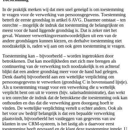
In de praktijk merken wij dat men snel geneigd is om toestemming
te vragen voor de verwerking van persoonsgegevens. Toestemming
betreft de eerste grondslag in artikel 6 AVG. Daarmee ontstaat – ten
onrechte – mogelijk de indruk dat toestemming de belangrijkste en
meest voor de hand liggende grondslag is. Dat is zeker niet het
geval. Wanneer verwerkingsverantwoordelijken uit een van de
andere grondslagen kunnen kiezen, en derhalve toestemming niet
noodzakelijk is, raden wij aan om ook geen toestemming te vragen.
Toestemming kan – bijvoorbeeld – worden ingetrokken door
betrokkenen. Dat kan moeilijkheden met zich mee brengen als
continuering van de verwerking toch noodzakelijk is en achteraf
blijkt dat een andere grondslag meer voor de hand had gelegen.
Denk daarbij bijvoorbeeld aan een wettelijke verplichting om
persoonsgegevens te verwerken (grondslag C in bovenstaand lijstje).
Als u toestemming vraagt voor een verwerking die u wettelijk
verplicht bent om uit te voeren (bijv. salarisadministratie), dan wekt
u ten onrechte de indruk dat de betrokkene die toestemming ook kan
onthouden en dus dat die verwerking geen doorgang hoeft te
vinden. De wettelijke verplichting vertelt u echter anders. Ook als
het voor uw bedrijf belangrijk is dat een bepaalde verwerking
plaatsvindt, bijvoorbeeld het vastleggen van gegevens van uw
klanten in uw CRM-systeem, is het lastig als u daarvoor eerst
toestemming heeft gevraagd en de klant deze toestemming intrekt. U