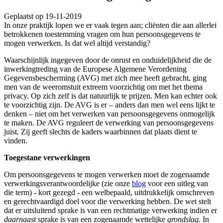
Geplaatst op 19-11-2019
In onze praktijk lopen we er vaak tegen aan; cliënten die aan allerlei
betrokkenen toestemming vragen om hun persoonsgegevens te
mogen verwerken. Is dat wel altijd verstandig?
Waarschijnlijk ingegeven door de onrust en onduidelijkheid die de
inwerkingtreding van de Europese Algemene Verordening
Gegevensbescherming (AVG) met zich mee heeft gebracht, ging
men van de weeromstuit extreem voorzichtig om met het thema
privacy. Op zich zelf is dat natuurlijk te prijzen. Men kan echter ook
te voorzichtig zijn. De AVG is er – anders dan men wel eens lijkt te
denken – niet om het verwerken van persoonsgegevens onmogelijk
te maken. De AVG reguleert de verwerking van persoonsgegevens
juist. Zij geeft slechts de kaders waarbinnen dat plaats dient te
vinden.
Toegestane verwerkingen
Om persoonsgegevens te mogen verwerken moet de zogenaamde
verwerkingsverantwoordelijke (zie onze
blog
voor een uitleg van
die term) - kort gezegd - een welbepaald, uitdrukkelijk omschreven
en gerechtvaardigd doel voor die verwerking hebben. De wet stelt
dat er uitsluitend sprake is van een rechtmatige verwerking indien er
daarnaast
sprake is van een zogenaamde wettelijke
grondslag
. In