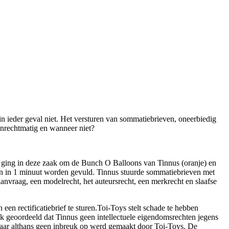
n ieder geval niet. Het versturen van sommatiebrieven, oneerbiedig
nrechtmatig en wanneer niet?
t ging in deze zaak om de Bunch O Balloons van Tinnus (oranje) en
en in 1 minuut worden gevuld. Tinnus stuurde sommatiebrieven met
anvraag, een modelrecht, het auteursrecht, een merkrecht en slaafse
 een rectificatiebrief te sturen.Toi-Toys stelt schade te hebben
k geoordeeld dat Tinnus geen intellectuele eigendomsrechten jegens
waar althans geen inbreuk op werd gemaakt door Toi-Toys. De