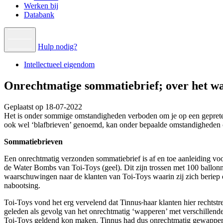
Werken bij
Databank
Hulp nodig?
Intellectueel eigendom
Onrechtmatige sommatiebrief; over het w
Geplaatst op 18-07-2022
Het is onder sommige omstandigheden verboden om je op een gepretende
ook wel ‘blafbrieven’ genoemd, kan onder bepaalde omstandigheden o
Sommatiebrieven
Een onrechtmatig verzonden sommatiebrief is af en toe aanleiding vo
de Water Bombs van Toi-Toys (geel). Dit zijn trossen met 100 ballo
waarschuwingen naar de klanten van Toi-Toys waarin zij zich beriep op
nabootsing.
Toi-Toys vond het erg vervelend dat Tinnus
haar klanten hier rechtstr
geleden als gevolg van het onrechtmatig ‘wapperen’ met verschillend
Toi-Toys geldend kon maken. Tinnus had dus onrechtmatig gewapperd 