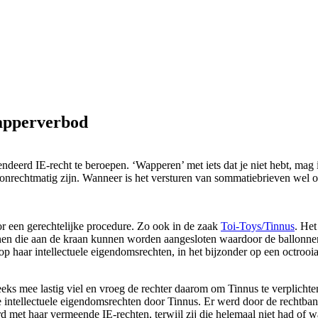
apperverbod
erd IE-recht te beroepen. ‘Wapperen’ met iets dat je niet hebt, mag i
nrechtmatig zijn. Wanneer is het versturen van sommatiebrieven wel o
or een gerechtelijke procedure. Zo ook in de zaak
Toi-Toys/Tinnus
. He
nnen die aan de kraan kunnen worden aangesloten waardoor de ballonn
 haar intellectuele eigendomsrechten, in het bijzonder op een octrooia
eeks mee lastig viel en vroeg de rechter daarom om Tinnus te verplichten
e intellectuele eigendomsrechten door Tinnus. Er werd door de rechtban
met haar vermeende IE-rechten, terwijl zij die helemaal niet had of 