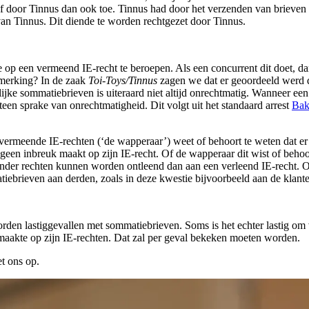
ief door Tinnus dan ook toe. Tinnus had door het verzenden van brieve
n Tinnus. Dit diende te worden rechtgezet door Tinnus.
de op een vermeend IE-recht te beroepen. Als een concurrent dit doet,
merking? In de zaak
Toi-Toys/Tinnus
zagen we dat er geoordeeld werd d
e sommatiebrieven is uiteraard niet altijd onrechtmatig. Wanneer een p
 meteen sprake van onrechtmatigheid. Dit volgt uit het standaard arrest
Bak
 vermeende IE-rechten (‘de wapperaar’) weet of behoort te weten dat er 
ekt geen inbreuk maakt op zijn IE-recht. Of de wapperaar dit wist of beh
nder rechten kunnen worden ontleend dan aan een verleend IE-recht. O
iebrieven aan derden, zoals in deze kwestie bijvoorbeeld aan de klante
en lastiggevallen met sommatiebrieven. Soms is het echter lastig om va
 maakte op zijn IE-rechten. Dat zal per geval bekeken moeten worden.
t ons op.