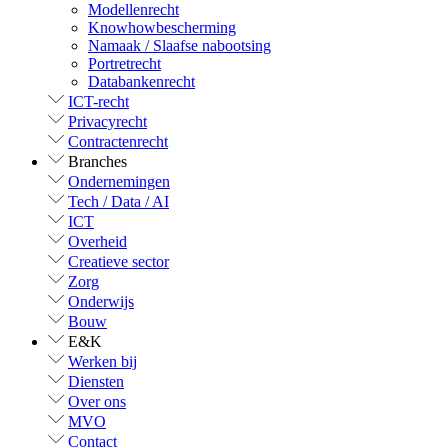
Modellenrecht
Knowhowbescherming
Namaak / Slaafse nabootsing
Portretrecht
Databankenrecht
ICT-recht
Privacyrecht
Contractenrecht
Branches
Ondernemingen
Tech / Data / AI
ICT
Overheid
Creatieve sector
Zorg
Onderwijs
Bouw
E&K
Werken bij
Diensten
Over ons
MVO
Contact