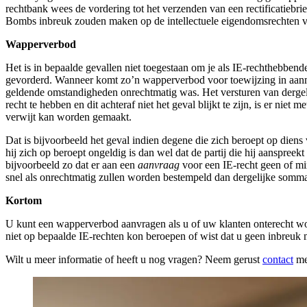
rechtbank wees de vordering tot het verzenden van een rectificatiebr
Bombs inbreuk zouden maken op de intellectuele eigendomsrechten va
Wapperverbod
Het is in bepaalde gevallen niet toegestaan om je als IE-rechthebben
gevorderd. Wanneer komt zo’n wapperverbod voor toewijzing in aan
geldende omstandigheden onrechtmatig was. Het versturen van dergelijk
recht te hebben en dit achteraf niet het geval blijkt te zijn, is er niet
verwijt kan worden gemaakt.
Dat is bijvoorbeeld het geval indien degene die zich beroept op diens
hij zich op beroept ongeldig is dan wel dat de partij die hij aanspre
bijvoorbeeld zo dat er aan een
aanvraag
voor een IE-recht geen of mi
snel als onrechtmatig zullen worden bestempeld dan dergelijke sommat
Kortom
U kunt een wapperverbod aanvragen als u of uw klanten onterecht word
niet op bepaalde IE-rechten kon beroepen of wist dat u geen inbreuk
Wilt u meer informatie of heeft u nog vragen? Neem gerust
contact
me