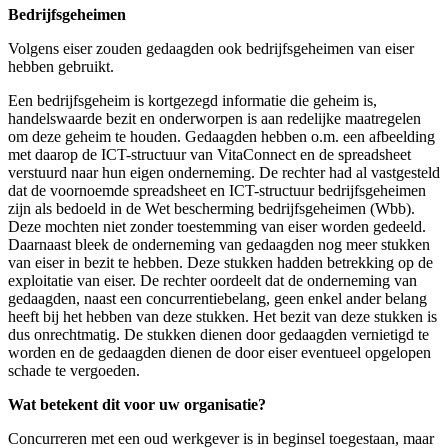
Bedrijfsgeheimen
Volgens eiser zouden gedaagden ook bedrijfsgeheimen van eiser
hebben gebruikt.
Een bedrijfsgeheim is kortgezegd informatie die geheim is,
handelswaarde bezit en onderworpen is aan redelijke maatregelen
om deze geheim te houden. Gedaagden hebben o.m. een afbeelding
met daarop de ICT-structuur van VitaConnect en de spreadsheet
verstuurd naar hun eigen onderneming. De rechter had al vastgesteld
dat de voornoemde spreadsheet en ICT-structuur bedrijfsgeheimen
zijn als bedoeld in de Wet bescherming bedrijfsgeheimen (Wbb).
Deze mochten niet zonder toestemming van eiser worden gedeeld.
Daarnaast bleek de onderneming van gedaagden nog meer stukken
van eiser in bezit te hebben. Deze stukken hadden betrekking op de
exploitatie van eiser. De rechter oordeelt dat de onderneming van
gedaagden, naast een concurrentiebelang, geen enkel ander belang
heeft bij het hebben van deze stukken. Het bezit van deze stukken is
dus onrechtmatig. De stukken dienen door gedaagden vernietigd te
worden en de gedaagden dienen de door eiser eventueel opgelopen
schade te vergoeden.
Wat betekent dit voor uw organisatie?
Concurreren met een oud werkgever is in beginsel toegestaan, maar