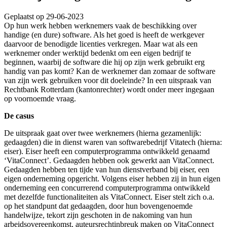
Geplaatst op 29-06-2023
Op hun werk hebben werknemers vaak de beschikking over
handige (en dure) software. Als het goed is heeft de werkgever
daarvoor de benodigde licenties verkregen. Maar wat als een
werknemer onder werktijd bedenkt om een eigen bedrijf te
beginnen, waarbij de software die hij op zijn werk gebruikt erg
handig van pas komt? Kan de werknemer dan zomaar de software
van zijn werk gebruiken voor dit doeleinde? In een uitspraak van
Rechtbank Rotterdam (kantonrechter) wordt onder meer ingegaan
op voornoemde vraag.
De casus
De uitspraak gaat over twee werknemers (hierna gezamenlijk:
gedaagden) die in dienst waren van softwarebedrijf Vitatech (hierna:
eiser). Eiser heeft een computerprogramma ontwikkeld genaamd
‘VitaConnect’. Gedaagden hebben ook gewerkt aan VitaConnect.
Gedaagden hebben ten tijde van hun dienstverband bij eiser, een
eigen onderneming opgericht. Volgens eiser hebben zij in hun eigen
onderneming een concurrerend computerprogramma ontwikkeld
met dezelfde functionaliteiten als VitaConnect. Eiser stelt zich o.a.
op het standpunt dat gedaagden, door hun bovengenoemde
handelwijze, tekort zijn geschoten in de nakoming van hun
arbeidsovereenkomst, auteursrechtinbreuk maken op VitaConnect