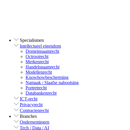
Specialismen
Intellectueel eigendom
Domeinnaamrecht
Octrooirecht
Merkenrecht
Handelsnaamrecht
Modellenrecht
Knowhowbescherming
Namaak / Slaafse nabootsing
Portretrecht
Databankenrecht
ICT-recht
Privacyrecht
Contractenrecht
Branches
Ondernemingen
Tech / Data / AI