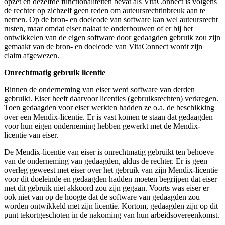
opzet en dezelfde functionaliteiten bevat als VitaConnect is volgens
de rechter op zichzelf geen reden om auteursrechtinbreuk aan te
nemen. Op de bron- en doelcode van software kan wel auteursrecht
rusten, maar omdat eiser nalaat te onderbouwen of er bij het
ontwikkelen van de eigen software door gedaagden gebruik zou zijn
gemaakt van de bron- en doelcode van VitaConnect wordt zijn
claim afgewezen.
Onrechtmatig gebruik licentie
Binnen de onderneming van eiser werd software van derden
gebruikt. Eiser heeft daarvoor licenties (gebruiksrechten) verkregen.
Toen gedaagden voor eiser werkten hadden ze o.a. de beschikking
over een Mendix-licentie. Er is vast komen te staan dat gedaagden
voor hun eigen onderneming hebben gewerkt met de Mendix-
licentie van eiser.
De Mendix-licentie van eiser is onrechtmatig gebruikt ten behoeve
van de onderneming van gedaagden, aldus de rechter. Er is geen
overleg geweest met eiser over het gebruik van zijn Mendix-licentie
voor dit doeleinde en gedaagden hadden moeten begrijpen dat eiser
met dit gebruik niet akkoord zou zijn gegaan. Voorts was eiser er
ook niet van op de hoogte dat de software van gedaagden zou
worden ontwikkeld met zijn licentie. Kortom, gedaagden zijn op dit
punt tekortgeschoten in de nakoming van hun arbeidsovereenkomst.