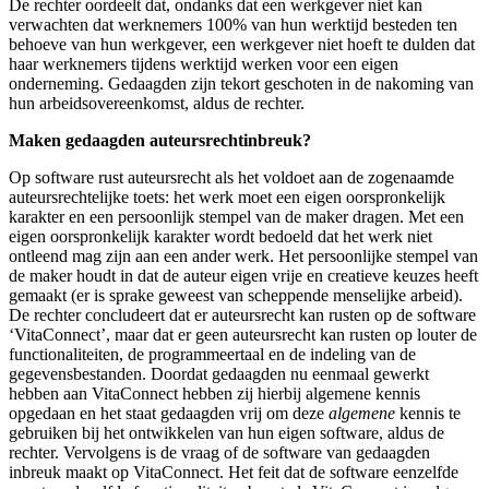
De rechter oordeelt dat, ondanks dat een werkgever niet kan
verwachten dat werknemers 100% van hun werktijd besteden ten
behoeve van hun werkgever, een werkgever niet hoeft te dulden dat
haar werknemers tijdens werktijd werken voor een eigen
onderneming. Gedaagden zijn tekort geschoten in de nakoming van
hun arbeidsovereenkomst, aldus de rechter.
Maken gedaagden auteursrechtinbreuk?
Op software rust auteursrecht als het voldoet aan de zogenaamde
auteursrechtelijke toets: het werk moet een eigen oorspronkelijk
karakter en een persoonlijk stempel van de maker dragen. Met een
eigen oorspronkelijk karakter wordt bedoeld dat het werk niet
ontleend mag zijn aan een ander werk. Het persoonlijke stempel van
de maker houdt in dat de auteur eigen vrije en creatieve keuzes heeft
gemaakt (er is sprake geweest van scheppende menselijke arbeid).
De rechter concludeert dat er auteursrecht kan rusten op de software
‘VitaConnect’, maar dat er geen auteursrecht kan rusten op louter de
functionaliteiten, de programmeertaal en de indeling van de
gegevensbestanden. Doordat gedaagden nu eenmaal gewerkt
hebben aan VitaConnect hebben zij hierbij algemene kennis
opgedaan en het staat gedaagden vrij om deze
algemene
kennis te
gebruiken bij het ontwikkelen van hun eigen software, aldus de
rechter. Vervolgens is de vraag of de software van gedaagden
inbreuk maakt op VitaConnect. Het feit dat de software eenzelfde