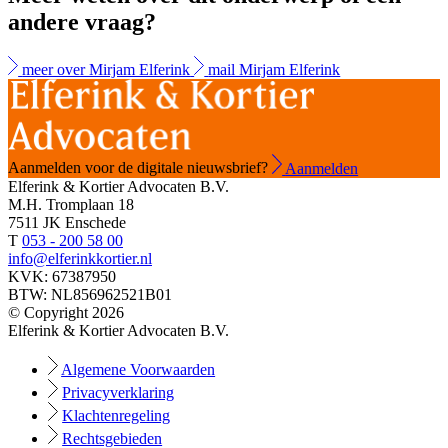
andere vraag?
meer over Mirjam Elferink
mail Mirjam Elferink
Aanmelden voor de digitale nieuwsbrief?
Aanmelden
Elferink & Kortier Advocaten B.V.
M.H. Tromplaan 18
7511 JK Enschede
T
053 - 200 58 00
info@elferinkkortier.nl
KVK: 67387950
BTW: NL856962521B01
© Copyright 2026
Elferink & Kortier Advocaten B.V.
Algemene Voorwaarden
Privacyverklaring
Klachtenregeling
Rechtsgebieden