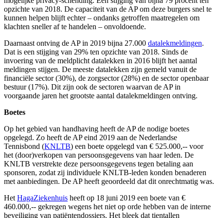
mogelijke privacy-schending. Een stijging van bijna 79 procent ten
opzichte van 2018. De capaciteit van de AP om deze burgers snel te
kunnen helpen blijft echter – ondanks getroffen maatregelen om
klachten sneller af te handelen – onvoldoende.
Daarnaast ontving de AP in 2019 bijna 27.000
datalekmeldingen
.
Dat is een stijging van 29% ten opzichte van 2018. Sinds de
invoering van de meldplicht datalekken in 2016 blijft het aantal
meldingen stijgen. De meeste datalekken zijn gemeld vanuit de
financiële sector (30%), de zorgsector (28%) en de sector openbaar
bestuur (17%). Dit zijn ook de sectoren waarvan de AP in
voorgaande jaren het grootste aantal datalekmeldingen ontving.
Boetes
Op het gebied van handhaving heeft de AP de nodige boetes
opgelegd. Zo heeft de AP eind 2019 aan de Nederlandse
Tennisbond (
KNLTB
) een boete opgelegd van € 525.000,-- voor
het (door)verkopen van persoonsgegevens van haar leden. De
KNLTB verstrekte deze persoonsgegevens tegen betaling aan
sponsoren, zodat zij individuele KNLTB-leden konden benaderen
met aanbiedingen. De AP heeft geoordeeld dat dit onrechtmatig was.
Het
HagaZiekenhuis
heeft op 18 juni 2019 een boete van €
460.000,-- gekregen wegens het niet op orde hebben van de interne
beveiliging van patiëntendossiers. Het bleek dat tientallen