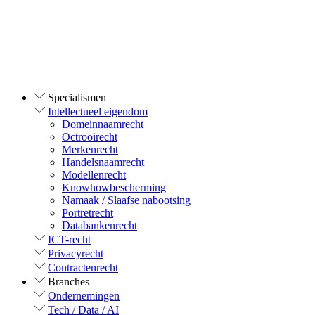
Specialismen
Intellectueel eigendom
Domeinnaamrecht
Octrooirecht
Merkenrecht
Handelsnaamrecht
Modellenrecht
Knowhowbescherming
Namaak / Slaafse nabootsing
Portretrecht
Databankenrecht
ICT-recht
Privacyrecht
Contractenrecht
Branches
Ondernemingen
Tech / Data / AI