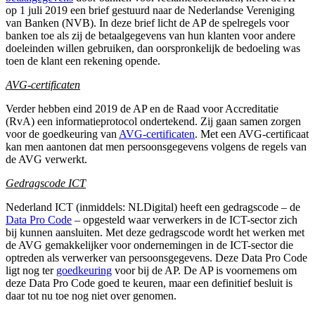
op 1 juli 2019 een brief gestuurd naar de Nederlandse Vereniging
van Banken (NVB). In deze brief licht de AP de spelregels voor
banken toe als zij de betaalgegevens van hun klanten voor andere
doeleinden willen gebruiken, dan oorspronkelijk de bedoeling was
toen de klant een rekening opende.
AVG-certificaten
Verder hebben eind 2019 de AP en de Raad voor Accreditatie
(RvA) een informatieprotocol ondertekend. Zij gaan samen zorgen
voor de goedkeuring van
AVG-certificaten
. Met een AVG-certificaat
kan men aantonen dat men persoonsgegevens volgens de regels van
de AVG verwerkt.
Gedragscode ICT
Nederland ICT (inmiddels: NLDigital) heeft een gedragscode – de
Data Pro Code
– opgesteld waar verwerkers in de ICT-sector zich
bij kunnen aansluiten. Met deze gedragscode wordt het werken met
de AVG gemakkelijker voor ondernemingen in de ICT-sector die
optreden als verwerker van persoonsgegevens. Deze Data Pro Code
ligt nog ter
goedkeuring
voor bij de AP. De AP is voornemens om
deze Data Pro Code goed te keuren, maar een definitief besluit is
daar tot nu toe nog niet over genomen.