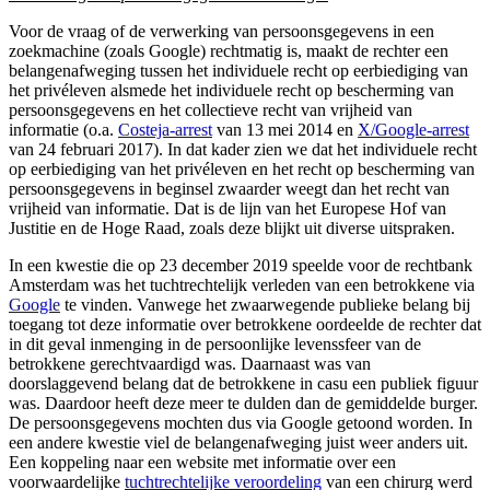
Voor de vraag of de verwerking van persoonsgegevens in een
zoekmachine (zoals Google) rechtmatig is, maakt de rechter een
belangenafweging tussen het individuele recht op eerbiediging van
het privéleven alsmede het individuele recht op bescherming van
persoonsgegevens en het collectieve recht van vrijheid van
informatie (o.a.
Costeja-arrest
van 13 mei 2014 en
X/Google-arrest
van 24 februari 2017). In dat kader zien we dat het individuele recht
op eerbiediging van het privéleven en het recht op bescherming van
persoonsgegevens in beginsel zwaarder weegt dan het recht van
vrijheid van informatie. Dat is de lijn van het Europese Hof van
Justitie en de Hoge Raad, zoals deze blijkt uit diverse uitspraken.
In een kwestie die op 23 december 2019 speelde voor de rechtbank
Amsterdam was het tuchtrechtelijk verleden van een betrokkene via
Google
te vinden. Vanwege het zwaarwegende publieke belang bij
toegang tot deze informatie over betrokkene oordeelde de rechter dat
in dit geval inmenging in de persoonlijke levenssfeer van de
betrokkene gerechtvaardigd was. Daarnaast was van
doorslaggevend belang dat de betrokkene in casu een publiek figuur
was. Daardoor heeft deze meer te dulden dan de gemiddelde burger.
De persoonsgegevens mochten dus via Google getoond worden. In
een andere kwestie viel de belangenafweging juist weer anders uit.
Een koppeling naar een website met informatie over een
voorwaardelijke
tuchtrechtelijke veroordeling
van een chirurg werd