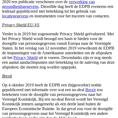
2020 een publicatie verschenen over de
verwerking van
gezondheidsgegevens
. Diezelfde dag heeft de EDPB eveneens een
leidraad gepubliceerd met betrekking tot het gebruik van
locatiegegevens
en instrumenten voor het traceren van contacten.
Privacy Shield EU-VS
Verder is in 2019 het zogenoemde Privacy Shield geëvalueerd. Met
het Privacy Shield wordt beoogd een basis te bieden voor de
doorgifte van persoonsgegevens vanuit Europa naar de Verenigde
Staten. In het verslag van 12 november 2019 verwelkomt de EDPB
de inspanningen van de Amerikaanse autoriteiten om de afspraken
uit het
Privacy Shield
uit te voeren. Desondanks zijn er nog steeds
een aantal aandachtspunten met betrekking tot de naleving van deze
afspraken; die moeten nog worden opgepakt.
Brexit
Op 4 oktober 2019 heeft de EDPB een (bijgewerkte) notitie
gepubliceerd met informatie over wat een no-deal
Brexit
zou
betekenen voor de doorgifte van persoonsgegevens naar het
Verenigd Koninkrijk. Bij een no-deal Brexit wordt het Verenigd
Koninkrijk immers aangemerkt als een derde land buiten de
Europees Economische Ruimte. In dat geval zou voor de doorgifte
van persoonsgegevens naar het Verenigd Koninkrijk een andere