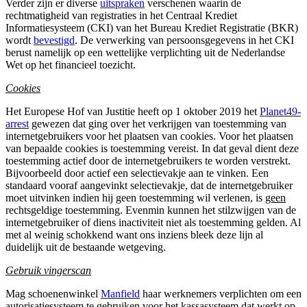
Verder zijn er diverse
uitspraken
verschenen waarin de
rechtmatigheid van registraties in het Centraal Krediet
Informatiesysteem (CKI) van het Bureau Krediet Registratie (BKR)
wordt
bevestigd
. De verwerking van persoonsgegevens in het CKI
berust namelijk op een wettelijke verplichting uit de Nederlandse
Wet op het financieel toezicht.
Cookies
Het Europese Hof van Justitie heeft op 1 oktober 2019 het
Planet49-
arrest
gewezen dat ging over het verkrijgen van toestemming van
internetgebruikers voor het plaatsen van cookies. Voor het plaatsen
van bepaalde cookies is toestemming vereist. In dat geval dient deze
toestemming actief door de internetgebruikers te worden verstrekt.
Bijvoorbeeld door actief een selectievakje aan te vinken. Een
standaard vooraf aangevinkt selectievakje, dat de internetgebruiker
moet uitvinken indien hij geen toestemming wil verlenen, is
geen
rechtsgeldige toestemming. Evenmin kunnen het stilzwijgen van de
internetgebruiker of diens inactiviteit niet als toestemming gelden. Al
met al weinig schokkend want ons inziens bleek deze lijn al
duidelijk uit de bestaande wetgeving.
Gebruik vingerscan
Mag schoenenwinkel
Manfield
haar werknemers verplichten om een
autorisatiesysteem te gebruiken voor het kassasysteem dat werkt op