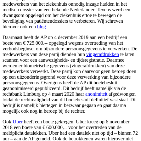
medewerkers van het ziekenhuis onnodig inzage hadden in het
medisch dossier van een bekende Nederlander. Tevens werd een
dwangsom opgelegd om het ziekenhuis ertoe te bewegen de
beveiliging van patiëntendossiers te verbeteren. Wij schreven
hierover ook een
blog
.
Daarnaast heeft de AP op 4 december 2019 aan een bedrijf een
boete van € 725.000,-- opgelegd wegens overtreding van het
verbodsbeginsel om bijzondere persoonsgegevens te verwerken. De
medewerkers van deze partij dienden hun
vingerafdrukken
te laten
scannen voor een aanwezigheids- en tijdsregistratie. Daarmee
werden er biometrische gegevens (vingerafdrukken) van deze
medewerkers verwerkt. Deze partij kon daarvoor geen beroep doen
op een uitzonderingsgrond voor deze verwerking van bijzondere
persoonsgegevens. Overigens heeft de AP dit boetebesluit
geanonimiseerd gepubliceerd. Dit bedrijf heeft namelijk via de
rechtbank Limburg op 4 maart 2020 haar
anonimiteit
afgedwongen
totdat de rechtmatigheid van dit boetebesluit definitief vast staat. Dit
bedrijf is namelijk hiertegen in bezwaar gegaan en gaat daarna
mogelijk ook nog in beroep bij de rechter.
Ook
Uber
heeft een boete gekregen. Uber kreeg op 6 november
2018 een boete van € 600.000,-- voor het overtreden van de
meldplicht datalekken. Uber had een datalek niet op tijd – binnen 72
uur – aan de AP gemeld. Ook de betrokkenen waren hierover niet