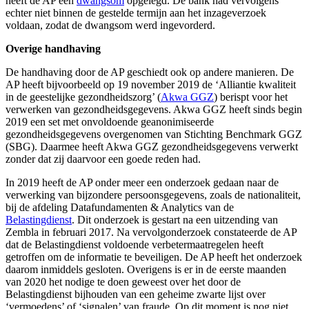
heeft de AP een
dwangsom
opgelegd. De bank had vervolgens
echter niet binnen de gestelde termijn aan het inzageverzoek
voldaan, zodat de dwangsom werd ingevorderd.
Overige handhaving
De handhaving door de AP geschiedt ook op andere manieren. De
AP heeft bijvoorbeeld op 19 november 2019 de ‘Alliantie kwaliteit
in de geestelijke gezondheidszorg’ (
Akwa GGZ
) berispt voor het
verwerken van gezondheidsgegevens. Akwa GGZ heeft sinds begin
2019 een set met onvoldoende geanonimiseerde
gezondheidsgegevens overgenomen van Stichting Benchmark GGZ
(SBG). Daarmee heeft Akwa GGZ gezondheidsgegevens verwerkt
zonder dat zij daarvoor een goede reden had.
In 2019 heeft de AP onder meer een onderzoek gedaan naar de
verwerking van bijzondere persoonsgegevens, zoals de nationaliteit,
bij de afdeling Datafundamenten & Analytics van de
Belastingdienst
. Dit onderzoek is gestart na een uitzending van
Zembla in februari 2017. Na vervolgonderzoek constateerde de AP
dat de Belastingdienst voldoende verbetermaatregelen heeft
getroffen om de informatie te beveiligen. De AP heeft het onderzoek
daarom inmiddels gesloten. Overigens is er in de eerste maanden
van 2020 het nodige te doen geweest over het door de
Belastingdienst bijhouden van een geheime zwarte lijst over
‘vermoedens’ of ‘signalen’ van fraude. Op dit moment is nog niet