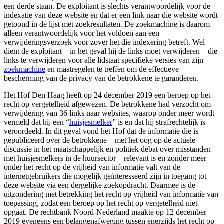
een derde staan. De exploitant is slechts verantwoordelijk voor de
indexatie van deze website en dat er een link naar die website wordt
getoond in de lijst met zoekresultaten. De zoekmachine is daarom
alleen verantwoordelijk voor het voldoen aan een
verwijderingsverzoek voor zover het die indexering betreft. Wel
dient de exploitant – in het geval hij de links moet verwijderen – die
links te verwijderen voor alle lidstaat specifieke versies van zijn
zoekmachine
en maatregelen te treffen om de effectieve
bescherming van de privacy van de betrokkene te garanderen.
Het Hof Den Haag heeft op 24 december 2019 een beroep op het
recht op vergetelheid afgewezen. De betrokkene had verzocht om
verwijdering van 36 links naar websites, waarop onder meer wordt
vermeld dat hij een “
huisjesmelker
” is en dat hij strafrechtelijk is
veroordeeld. In dit geval vond het Hof dat de informatie die is
gepubliceerd over de betrokkene – met het oog op de actuele
discussie in het maatschappelijk en politiek debat over misstanden
met huisjesmelkers in de huursector – relevant is en zonder meer
onder het recht op de vrijheid van informatie valt van de
internetgebruikers die mogelijk geïnteresseerd zijn in toegang tot
deze website via een dergelijke zoekopdracht. Daarmee is de
uitzondering met betrekking het recht op vrijheid van informatie van
toepassing, zodat een beroep op het recht op vergetelheid niet
opgaat. De rechtbank Noord-Nederland maakte op 12 december
2019 eveneens een belangenafweging tussen enerzijds het recht op