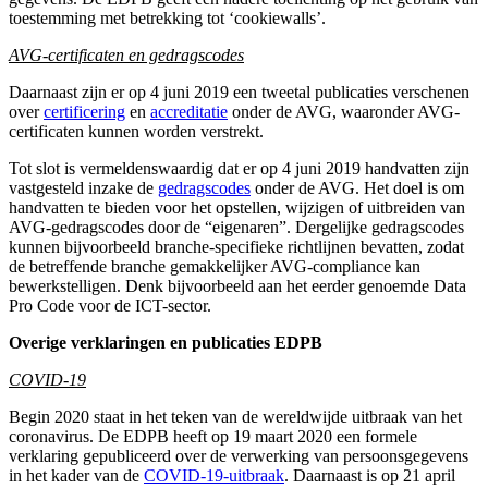
toestemming met betrekking tot ‘cookiewalls’.
AVG-certificaten en gedragscodes
Daarnaast zijn er op 4 juni 2019 een tweetal publicaties verschenen
over
certificering
en
accreditatie
onder de AVG, waaronder AVG-
certificaten kunnen worden verstrekt.
Tot slot is vermeldenswaardig dat er op 4 juni 2019 handvatten zijn
vastgesteld inzake de
gedragscodes
onder de AVG. Het doel is om
handvatten te bieden voor het opstellen, wijzigen of uitbreiden van
AVG-gedragscodes door de “eigenaren”. Dergelijke gedragscodes
kunnen bijvoorbeeld branche-specifieke richtlijnen bevatten, zodat
de betreffende branche gemakkelijker AVG-compliance kan
bewerkstelligen. Denk bijvoorbeeld aan het eerder genoemde Data
Pro Code voor de ICT-sector.
Overige verklaringen en publicaties EDPB
COVID-19
Begin 2020 staat in het teken van de wereldwijde uitbraak van het
coronavirus. De EDPB heeft op 19 maart 2020 een formele
verklaring gepubliceerd over de verwerking van persoonsgegevens
in het kader van de
COVID-19-uitbraak
. Daarnaast is op 21 april