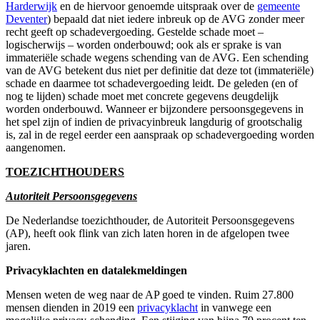
Harderwijk
en de hiervoor genoemde uitspraak over de
gemeente
Deventer
) bepaald dat niet iedere inbreuk op de AVG zonder meer
recht geeft op schadevergoeding. Gestelde schade moet –
logischerwijs – worden onderbouwd; ook als er sprake is van
immateriële schade wegens schending van de AVG. Een schending
van de AVG betekent dus niet per definitie dat deze tot (immateriële)
schade en daarmee tot schadevergoeding leidt. De geleden (en of
nog te lijden) schade moet met concrete gegevens deugdelijk
worden onderbouwd. Wanneer er bijzondere persoonsgegevens in
het spel zijn of indien de privacyinbreuk langdurig of grootschalig
is, zal in de regel eerder een aanspraak op schadevergoeding worden
aangenomen.
TOEZICHTHOUDERS
Autoriteit Persoonsgegevens
De Nederlandse toezichthouder, de Autoriteit Persoonsgegevens
(AP), heeft ook flink van zich laten horen in de afgelopen twee
jaren.
Privacyklachten en datalekmeldingen
Mensen weten de weg naar de AP goed te vinden. Ruim 27.800
mensen dienden in 2019 een
privacyklacht
in vanwege een