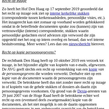
Recht op inzage
Zo heeft het Hof Den Haag op 17 september 2019 geoordeeld dat
het recht op inzage ook ziet op
interne kerkelijke stukken
(correspondentie tussen kerkenraadsleden, persoonlijke visies, etc.).
Het inzagerecht kan niet zomaar op voorhand worden geblokkeerd
omdat in de betreffende documenten sprake zou (kunnen) zijn van
vertrouwelijke (interne) correspondentie, stukken waarin
persoonlijke gedachten en/of adviezen zijn verwoord die zijn
opgesteld met het oog op intern overleg en beraad, dan wel interne
besluitvorming. Meer weten? Lees dan ons
nieuwsbericht
hierover.
Recht op kopie persoonsgegevens?
De rechtbank Den Haag heeft op 10 oktober 2019 een verzoek tot
inzage, in het bijzonder afgifte van kopieën van e-mails, afgewezen.
De AVG geeft slechts een recht op verstrekking van een
kopie
van
de persoonsgegevens
die worden verwerkt. Derhalve niet op een
kopie van de documenten
waarin de persoonsgegevens zijn
verwerkt. De betrokkene heeft dus niet zonder meer recht op inzage
in of kopieën van de gehele stukken of dossiers als daarin zijn
persoonsgegevens voorkomen. Op grond van de
Dexia
-arresten van
29 juni 2007 van de Hoge Raad heeft de betrokkene echter wel
recht op een (eventueel deels zwartgemaakte) kopie van de
documenten, als het niet mogelijk is om de daarin opgenomen
persoonsgegevens in een andersoortig overzicht aan de betrokkene