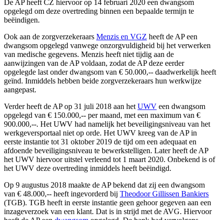
De AP heeft CZ hiervoor op 14 februari 2020 een dwangsom
opgelegd om deze overtreding binnen een bepaalde termijn te
beëindigen.
Ook aan de zorgverzekeraars
Menzis en VGZ
heeft de AP een
dwangsom opgelegd vanwege onzorgvuldigheid bij het verwerken
van medische gegevens. Menzis heeft niet tijdig aan de
aanwijzingen van de AP voldaan, zodat de AP deze eerder
opgelegde last onder dwangsom van € 50.000,-- daadwerkelijk heeft
geïnd. Inmiddels hebben beide zorgverzekeraars hun werkwijze
aangepast.
Verder heeft de AP op 31 juli 2018 aan het
UWV
een dwangsom
opgelegd van € 150.000,-- per maand, met een maximum van €
900.000,--. Het UWV had namelijk het beveiligingsniveau van het
werkgeversportaal niet op orde. Het UWV kreeg van de AP in
eerste instantie tot 31 oktober 2019 de tijd om een adequaat en
afdoende beveiligingsniveau te bewerkstelligen. Later heeft de AP
het UWV hiervoor uitstel verleend tot 1 maart 2020. Onbekend is of
het UWV deze overtreding inmiddels heeft beëindigd.
Op 9 augustus 2018 maakte de AP bekend dat zij een dwangsom
van € 48.000,-- heeft ingevorderd bij
Theodoor Gillissen Bankiers
(TGB). TGB heeft in eerste instantie geen gehoor gegeven aan een
inzageverzoek van een klant. Dat is in strijd met de AVG. Hiervoor