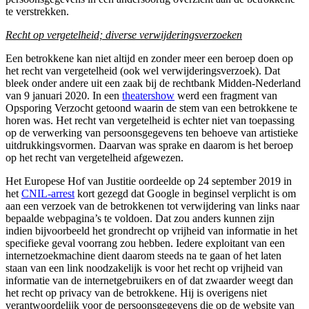
te verstrekken.
Recht op vergetelheid; diverse verwijderingsverzoeken
Een betrokkene kan niet altijd en zonder meer een beroep doen op
het recht van vergetelheid (ook wel verwijderingsverzoek). Dat
bleek onder andere uit een zaak bij de rechtbank Midden-Nederland
van 9 januari 2020. In een
theatershow
werd een fragment van
Opsporing Verzocht getoond waarin de stem van een betrokkene te
horen was. Het recht van vergetelheid is echter niet van toepassing
op de verwerking van persoonsgegevens ten behoeve van artistieke
uitdrukkingsvormen. Daarvan was sprake en daarom is het beroep
op het recht van vergetelheid afgewezen.
Het Europese Hof van Justitie oordeelde op 24 september 2019 in
het
CNIL-arrest
kort gezegd dat Google in beginsel verplicht is om
aan een verzoek van de betrokkenen tot verwijdering van links naar
bepaalde webpagina’s te voldoen. Dat zou anders kunnen zijn
indien bijvoorbeeld het grondrecht op vrijheid van informatie in het
specifieke geval voorrang zou hebben. Iedere exploitant van een
internetzoekmachine dient daarom steeds na te gaan of het laten
staan van een link noodzakelijk is voor het recht op vrijheid van
informatie van de internetgebruikers en of dat zwaarder weegt dan
het recht op privacy van de betrokkene. Hij is overigens niet
verantwoordelijk voor de persoonsgegevens die op de website van