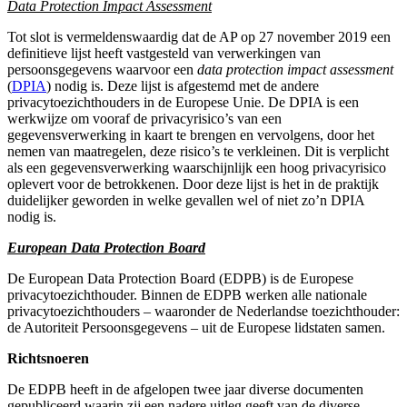
Data Protection Impact Assessment
Tot slot is vermeldenswaardig dat de AP op 27 november 2019 een
definitieve lijst heeft vastgesteld van verwerkingen van
persoonsgegevens waarvoor een
data protection impact assessment
(
DPIA
) nodig is. Deze lijst is afgestemd met de andere
privacytoezichthouders in de Europese Unie. De DPIA is een
werkwijze om vooraf de privacyrisico’s van een
gegevensverwerking in kaart te brengen en vervolgens, door het
nemen van maatregelen, deze risico’s te verkleinen. Dit is verplicht
als een gegevensverwerking waarschijnlijk een hoog privacyrisico
oplevert voor de betrokkenen. Door deze lijst is het in de praktijk
duidelijker geworden in welke gevallen wel of niet zo’n DPIA
nodig is.
European Data Protection Board
De European Data Protection Board (EDPB) is de Europese
privacytoezichthouder. Binnen de EDPB werken alle nationale
privacytoezichthouders – waaronder de Nederlandse toezichthouder:
de Autoriteit Persoonsgegevens – uit de Europese lidstaten samen.
Richtsnoeren
De EDPB heeft in de afgelopen twee jaar diverse documenten
gepubliceerd waarin zij een nadere uitleg geeft van de diverse