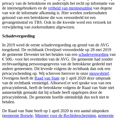
privacy van de betrokkene en anderzijds het recht op informatie van
de internetgebruikers en de
vrijheid van meningsuiting
van degene
van wie de informatie afkomstig is. Hier werden zoekresultaten
getoond van een betrokkene die was veroordeeld tot een
gevangenisstraf en TBS. Ook in die kwestie werd een verzoek tot
verwijdering van zoekresultaten afgewezen.
Schadevergoeding
In 2019 werd de eerste schadevergoeding op grond van de AVG
toegekend. De rechtbank Overijssel veroordeelde op 28 mei 2019
de gemeente Deventer tot het betalen van een
schadevergoeding
van
€ 500,- voor het overtreden van de AVG. De gemeente had zonder
rechtvaardiging persoonsgegevens van de betrokkene gedeeld met
andere gemeenten. Dit leverde volgens de rechtbank dan ook een
privacyschending op. Wij schreven hierover in onze
nieuwsbrief
.
Overigens heeft de
Raad van State
op 1 april 2020 deze uitspraak
van de rechtbank vernietigd. Alhoewel er wel sprake was van een
privacyinbreuk, heeft de betrokkene volgens de Raad van State niet
aannemelijk gemaakt dat hij schade heeft opgelopen door de
privacyinbreuk. De gemeente hoefde uiteindelijk dus toch niet te
betalen.
De Raad van State heeft op 1 april 2020 in een aantal uitspraken
(
gemeente Borsele
,
Minister voor de Rechtsbescherming
,
gemeente