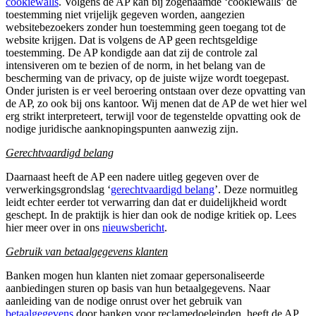
cookiewalls
. Volgens de AP kan bij zogenaamde ‘cookiewalls’ de
toestemming niet vrijelijk gegeven worden, aangezien
websitebezoekers zonder hun toestemming geen toegang tot de
website krijgen. Dat is volgens de AP geen rechtsgeldige
toestemming. De AP kondigde aan dat zij de controle zal
intensiveren om te bezien of de norm, in het belang van de
bescherming van de privacy, op de juiste wijze wordt toegepast.
Onder juristen is er veel beroering ontstaan over deze opvatting van
de AP, zo ook bij ons kantoor. Wij menen dat de AP de wet hier wel
erg strikt interpreteert, terwijl voor de tegenstelde opvatting ook de
nodige juridische aanknopingspunten aanwezig zijn.
Gerechtvaardigd belang
Daarnaast heeft de AP een nadere uitleg gegeven over de
verwerkingsgrondslag ‘
gerechtvaardigd belang
’. Deze normuitleg
leidt echter eerder tot verwarring dan dat er duidelijkheid wordt
geschept. In de praktijk is hier dan ook de nodige kritiek op. Lees
hier meer over in ons
nieuwsbericht
.
Gebruik van betaalgegevens klanten
Banken mogen hun klanten niet zomaar gepersonaliseerde
aanbiedingen sturen op basis van hun betaalgegevens. Naar
aanleiding van de nodige onrust over het gebruik van
betaalgegevens
door banken voor reclamedoeleinden, heeft de AP