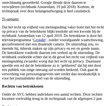
onrechtmatig geoordeeld. Google diende deze daarom te
verwijderen (rechtbank Amsterdam, 19 juli 2018). Kortom, de
rechtspraak over deze belangenafweging is heel casuïstisch.
Tv-opname
Dat het recht op vrijheid van meningsuiting vaker botst met het recht
op privacy van de betrokkene blijkt tenslotte uit een kwestie bij de
rechtbank Amsterdam van 12 april 2019. De betrokkene is door het
televisieprogramma ‘
Gestalkt
’, zonder voorafgaande waarschuwing,
geconfronteerd met een draaiende camera. De uitzending zou, zo
meende hij, inbreuk maken op zijn privacy en eer en goede naam.
De betrokkene vorderde daarom een verbod op de uitzending. De
rechtbank oordeelde echter dat in dit geval het recht van vrijheid van
meningsuiting zwaarder woog dan het recht op privacy. Daarnaast
speelde een rol dat de betrokkene zo is ‘geblurred’ dat hij niet door
een publiek van enige omvang zal worden herkend. Ook gaat de
verwerking van persoonsgegevens niet verder dan noodzakelijk is
voor het journalistieke doel van de uitzending.
Rechten van betrokkenen
Onder de AVG hebben individuen een aantal rechten. Deze rechten
kwamen veelvuldig terug in de rechtspraak van de afgelopen 2 jaar.