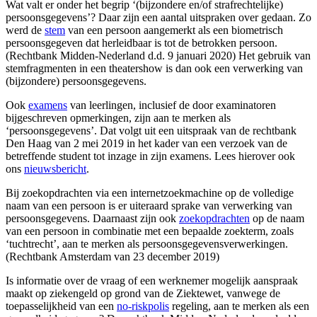
Wat valt er onder het begrip ‘(bijzondere en/of strafrechtelijke)
persoonsgegevens’? Daar zijn een aantal uitspraken over gedaan. Zo
werd de
stem
van een persoon aangemerkt als een biometrisch
persoonsgegeven dat herleidbaar is tot de betrokken persoon.
(Rechtbank Midden-Nederland d.d. 9 januari 2020) Het gebruik van
stemfragmenten in een theatershow is dan ook een verwerking van
(bijzondere) persoonsgegevens.
Ook
examens
van leerlingen, inclusief de door examinatoren
bijgeschreven opmerkingen, zijn aan te merken als
‘persoonsgegevens’. Dat volgt uit een uitspraak van de rechtbank
Den Haag van 2 mei 2019 in het kader van een verzoek van de
betreffende student tot inzage in zijn examens. Lees hierover ook
ons
nieuwsbericht
.
Bij zoekopdrachten via een internetzoekmachine op de volledige
naam van een persoon is er uiteraard sprake van verwerking van
persoonsgegevens. Daarnaast zijn ook
zoekopdrachten
op de naam
van een persoon in combinatie met een bepaalde zoekterm, zoals
‘tuchtrecht’, aan te merken als persoonsgegevensverwerkingen.
(Rechtbank Amsterdam van 23 december 2019)
Is informatie over de vraag of een werknemer mogelijk aanspraak
maakt op ziekengeld op grond van de Ziektewet, vanwege de
toepasselijkheid van een
no-riskpolis
regeling, aan te merken als een