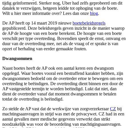
tijdig geïnformeerd. Sterker nog, Uber had zelfs geprobeerd om dit
datalek te verzwijgen, hetgeen leidde tot ophoging van de boete.
Wilt u hier meer informatie over? Lees dan onze
blog
.
De AP heeft op 14 maart 2019 nieuwe
boetebeleidsregels
gepubliceerd. Deze beleidsregels geven inzicht in de manier waarop
de AP de hoogte van een boete berekent. De hoogte van een boete
verschilt per type overtreding. Bovendien speelt de ernst, omvang en
duur van de overtreding mee, net als de vraag of er sprake is van
opzet of herhaling van eerder gemaakte fouten.
Dwangsommen
Naast boetes heeft de AP ook een aantal keren een dwangsom
opgelegd. Waar boetes vooral een bestraffend karakter hebben, zijn
dwangsommen bedoeld om de overtreder ertoe te bewegen om een
overtreding te beëindigen. De overtreding dient binnen een door de
AP vastgestelde termijn te worden beëindigd. Lukt dat niet, dan
dient de overtreder vanaf dat moment dwangsommen te betalen
totdat de overtreding is beëindigd.
Zo stelde de AP vast dat de werkwijze van zorgverzekeraar
CZ
bij
machtingsaanvragen in strijd was met de privacywet. CZ had in een
aantal gevallen meer medische gegevens verwerkt dan strikt
noodzakelijk was voor de beoordeling van machtigingsaanvragen.