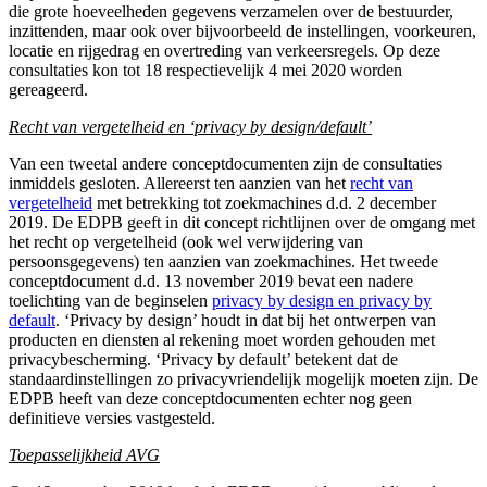
die grote hoeveelheden gegevens verzamelen over de bestuurder,
inzittenden, maar ook over bijvoorbeeld de instellingen, voorkeuren,
locatie en rijgedrag en overtreding van verkeersregels. Op deze
consultaties kon tot 18 respectievelijk 4 mei 2020 worden
gereageerd.
Recht van vergetelheid en ‘privacy by design/default’
Van een tweetal andere conceptdocumenten zijn de consultaties
inmiddels gesloten. Allereerst ten aanzien van het
recht van
vergetelheid
met betrekking tot zoekmachines d.d. 2 december
2019. De EDPB geeft in dit concept richtlijnen over de omgang met
het recht op vergetelheid (ook wel verwijdering van
persoonsgegevens) ten aanzien van zoekmachines. Het tweede
conceptdocument d.d. 13 november 2019 bevat een nadere
toelichting van de beginselen
privacy by design en privacy by
default
. ‘Privacy by design’ houdt in dat bij het ontwerpen van
producten en diensten al rekening moet worden gehouden met
privacybescherming. ‘Privacy by default’ betekent dat de
standaardinstellingen zo privacyvriendelijk mogelijk moeten zijn. De
EDPB heeft van deze conceptdocumenten echter nog geen
definitieve versies vastgesteld.
Toepasselijkheid AVG