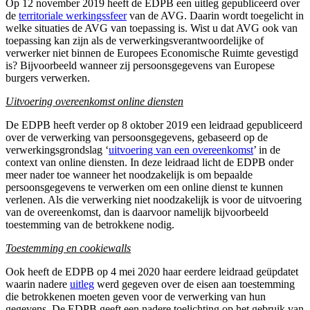
Op 12 november 2019 heeft de EDPB een uitleg gepubliceerd over
de
territoriale werkingssfeer
van de AVG. Daarin wordt toegelicht in
welke situaties de AVG van toepassing is. Wist u dat AVG ook van
toepassing kan zijn als de verwerkingsverantwoordelijke of
verwerker niet binnen de Europees Economische Ruimte gevestigd
is? Bijvoorbeeld wanneer zij persoonsgegevens van Europese
burgers verwerken.
Uitvoering overeenkomst online diensten
De EDPB heeft verder op 8 oktober 2019 een leidraad gepubliceerd
over de verwerking van persoonsgegevens, gebaseerd op de
verwerkingsgrondslag ‘
uitvoering van een overeenkomst
’ in de
context van online diensten. In deze leidraad licht de EDPB onder
meer nader toe wanneer het noodzakelijk is om bepaalde
persoonsgegevens te verwerken om een online dienst te kunnen
verlenen. Als die verwerking niet noodzakelijk is voor de uitvoering
van de overeenkomst, dan is daarvoor namelijk bijvoorbeeld
toestemming van de betrokkene nodig.
Toestemming en cookiewalls
Ook heeft de EDPB op 4 mei 2020 haar eerdere leidraad geüpdatet
waarin nadere
uitleg
werd gegeven over de eisen aan toestemming
die betrokkenen moeten geven voor de verwerking van hun
gegevens. De EDPB geeft een nadere toelichting op het gebruik van