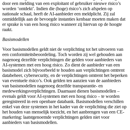
door een melding van een exploitant of gebruiker nieuwe risico’s
worden ‘ontdekt’. Indien die (hoge) risico’s zich afspelen op
nationale schaal, heeft de AI-aanbieder een meldplicht. Zij zal
onmiddellijk aan de bevoegde instanties kenbaar moeten maken dat
er sprake is van een hoog risico wanneer zij hiervan op de hoogte
raakt.
Basismodellen
Voor basismodellen geldt niet de verplichting tot het uitvoeren van
een conformiteitsbeoordeling. Toch worden zij wel gehouden aan
nagenoeg dezelfde verplichtingen die gelden voor aanbieders van
AI-systemen met een hoog risico. Zo dient de aanbieder van een
basismodel zich bijvoorbeeld te houden aan verplichtingen omtrent
databeheer, cybersecurity, en de verplichtingen omtrent het beperken
van eventuele risico’s. Ook gelden ten aanzien van de aanbieders
van basismodellen nagenoeg dezelfde transparantie- en
medewerkingsverplichtingen. Daarnaast dienen basismodellen –
evenals geldt voor AI-systemen met een hoog risico – te worden
geregistreerd in een openbare databank. Basismodellen verschillen
enkel van deze systemen in het kader van de verplichting die ziet op
het houden van menselijk toezicht, en het aanbrengen van een CE-
markering: laatstgenoemde verplichtingen gelden niet voor
aanbieders van basismodellen.