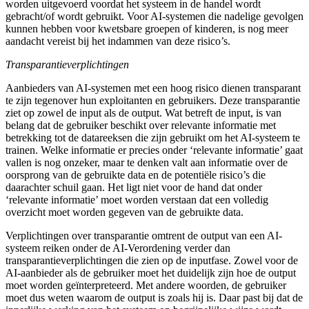
worden uitgevoerd voordat het systeem in de handel wordt
gebracht/of wordt gebruikt. Voor AI-systemen die nadelige gevolgen
kunnen hebben voor kwetsbare groepen of kinderen, is nog meer
aandacht vereist bij het indammen van deze risico’s.
Transparantieverplichtingen
Aanbieders van AI-systemen met een hoog risico dienen transparant
te zijn tegenover hun exploitanten en gebruikers. Deze transparantie
ziet op zowel de input als de output. Wat betreft de input, is van
belang dat de gebruiker beschikt over relevante informatie met
betrekking tot de datareeksen die zijn gebruikt om het AI-systeem te
trainen. Welke informatie er precies onder ‘relevante informatie’ gaat
vallen is nog onzeker, maar te denken valt aan informatie over de
oorsprong van de gebruikte data en de potentiële risico’s die
daarachter schuil gaan. Het ligt niet voor de hand dat onder
‘relevante informatie’ moet worden verstaan dat een volledig
overzicht moet worden gegeven van de gebruikte data.
Verplichtingen over transparantie omtrent de output van een AI-
systeem reiken onder de AI-Verordening verder dan
transparantieverplichtingen die zien op de inputfase. Zowel voor de
AI-aanbieder als de gebruiker moet het duidelijk zijn hoe de output
moet worden geïnterpreteerd. Met andere woorden, de gebruiker
moet dus weten waarom de output is zoals hij is. Daar past bij dat de