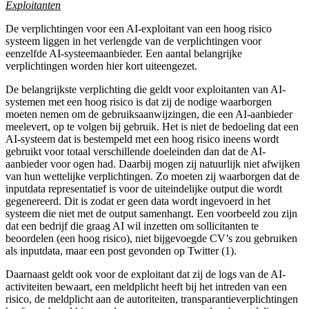
Exploitanten
De verplichtingen voor een AI-exploitant van een hoog risico
systeem liggen in het verlengde van de verplichtingen voor
eenzelfde AI-systeemaanbieder. Een aantal belangrijke
verplichtingen worden hier kort uiteengezet.
De belangrijkste verplichting die geldt voor exploitanten van AI-
systemen met een hoog risico is dat zij de nodige waarborgen
moeten nemen om de gebruiksaanwijzingen, die een AI-aanbieder
meelevert, op te volgen bij gebruik. Het is niet de bedoeling dat een
AI-systeem dat is bestempeld met een hoog risico ineens wordt
gebruikt voor totaal verschillende doeleinden dan dat de AI-
aanbieder voor ogen had. Daarbij mogen zij natuurlijk niet afwijken
van hun wettelijke verplichtingen. Zo moeten zij waarborgen dat de
inputdata representatief is voor de uiteindelijke output die wordt
gegenereerd. Dit is zodat er geen data wordt ingevoerd in het
systeem die niet met de output samenhangt. Een voorbeeld zou zijn
dat een bedrijf die graag AI wil inzetten om sollicitanten te
beoordelen (een hoog risico), niet bijgevoegde CV’s zou gebruiken
als inputdata, maar een post gevonden op Twitter (1).
Daarnaast geldt ook voor de exploitant dat zij de logs van de AI-
activiteiten bewaart, een meldplicht heeft bij het intreden van een
risico, de meldplicht aan de autoriteiten, transparantieverplichtingen