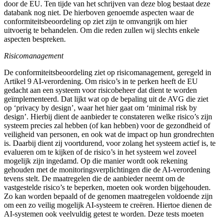
door de EU. Ten tijde van het schrijven van deze blog bestaat deze
databank nog niet. De hierboven genoemde aspecten waar de
conformiteitsbeoordeling op ziet zijn te omvangrijk om hier
uitvoerig te behandelen. Om die reden zullen wij slechts enkele
aspecten bespreken.
Risicomanagement
De conformiteitsbeoordeling ziet op risicomanagement, geregeld in
Artikel 9 AI-verordening. Om risico’s in te perken heeft de EU
gedacht aan een systeem voor risicobeheer dat dient te worden
geïmplementeerd. Dat lijkt wat op de bepaling uit de AVG die ziet
op ‘privacy by design’, waar het hier gaat om ‘minimal risk by
design’. Hierbij dient de aanbieder te constateren welke risico’s zijn
systeem precies zal hebben (of kan hebben) voor de gezondheid of
veiligheid van personen, en ook wat de impact op hun grondrechten
is. Daarbij dient zij voortdurend, voor zolang het systeem actief is, te
evalueren om te kijken of de risico’s in het systeem wel zoveel
mogelijk zijn ingedamd. Op die manier wordt ook rekening
gehouden met de monitoringsverplichtingen die de AI-verordening
tevens stelt. De maatregelen die de aanbieder neemt om de
vastgestelde risico’s te beperken, moeten ook worden bijgehouden.
Zo kan worden bepaald of de genomen maatregelen voldoende zijn
om een zo veilig mogelijk AI-systeem te creëren. Hiertoe dienen de
AI-systemen ook veelvuldig getest te worden. Deze tests moeten