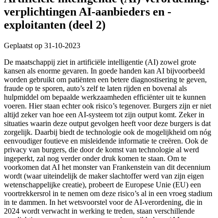
verplichtingen AI-aanbieders en -
exploitanten (deel 2)
Geplaatst op 31-10-2023
De maatschappij ziet in artificiële intelligentie (AI) zowel grote
kansen als enorme gevaren. In goede handen kan AI bijvoorbeeld
worden gebruikt om patiënten een betere diagnostisering te geven,
fraude op te sporen, auto’s zelf te laten rijden en bovenal als
hulpmiddel om bepaalde werkzaamheden efficiënter uit te kunnen
voeren. Hier staan echter ook risico’s tegenover. Burgers zijn er niet
altijd zeker van hoe een AI-systeem tot zijn output komt. Zeker in
situaties waarin deze output gevolgen heeft voor deze burgers is dat
zorgelijk. Daarbij biedt de technologie ook de mogelijkheid om nóg
eenvoudiger foutieve en misleidende informatie te creëren. Ook de
privacy van burgers, die door de komst van technologie al werd
ingeperkt, zal nog verder onder druk komen te staan. Om te
voorkomen dat AI het monster van Frankenstein van dit decennium
wordt (waar uiteindelijk de maker slachtoffer werd van zijn eigen
wetenschappelijke creatie), probeert de Europese Unie (EU) een
voortrekkersrol in te nemen om deze risico’s al in een vroeg stadium
in te dammen. In het wetsvoorstel voor de AI-verordening, die in
2024 wordt verwacht in werking te treden, staan verschillende