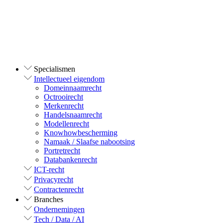
Specialismen
Intellectueel eigendom
Domeinnaamrecht
Octrooirecht
Merkenrecht
Handelsnaamrecht
Modellenrecht
Knowhowbescherming
Namaak / Slaafse nabootsing
Portretrecht
Databankenrecht
ICT-recht
Privacyrecht
Contractenrecht
Branches
Ondernemingen
Tech / Data / AI