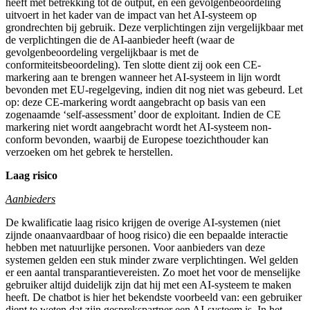
heeft met betrekking tot de output, en een gevolgenbeoordeling
uitvoert in het kader van de impact van het AI-systeem op
grondrechten bij gebruik. Deze verplichtingen zijn vergelijkbaar met
de verplichtingen die de AI-aanbieder heeft (waar de
gevolgenbeoordeling vergelijkbaar is met de
conformiteitsbeoordeling). Ten slotte dient zij ook een CE-
markering aan te brengen wanneer het AI-systeem in lijn wordt
bevonden met EU-regelgeving, indien dit nog niet was gebeurd. Let
op: deze CE-markering wordt aangebracht op basis van een
zogenaamde ‘self-assessment’ door de exploitant. Indien de CE
markering niet wordt aangebracht wordt het AI-systeem non-
conform bevonden, waarbij de Europese toezichthouder kan
verzoeken om het gebrek te herstellen.
Laag risico
Aanbieders
De kwalificatie laag risico krijgen de overige AI-systemen (niet
zijnde onaanvaardbaar of hoog risico) die een bepaalde interactie
hebben met natuurlijke personen. Voor aanbieders van deze
systemen gelden een stuk minder zware verplichtingen. Wel gelden
er een aantal transparantievereisten. Zo moet het voor de menselijke
gebruiker altijd duidelijk zijn dat hij met een AI-systeem te maken
heeft. De chatbot is hier het bekendste voorbeeld van: een gebruiker
dient te weten dat zijn gesprekspartner een AI-systeem is. In het