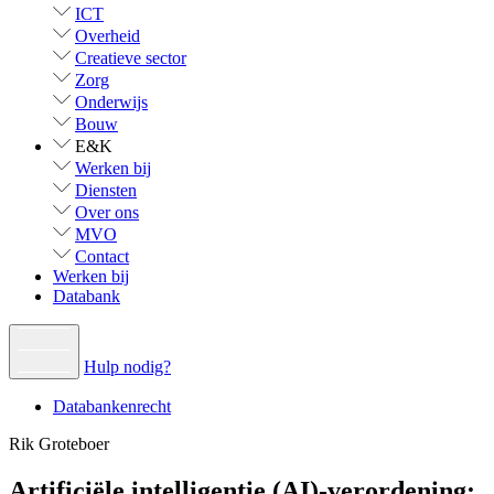
ICT
Overheid
Creatieve sector
Zorg
Onderwijs
Bouw
E&K
Werken bij
Diensten
Over ons
MVO
Contact
Werken bij
Databank
Hulp nodig?
Databankenrecht
Rik Groteboer
Artificiële intelligentie (AI)-verordening: