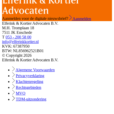
Aanmelden voor de digitale nieuwsbrief?
Aanmelden
Elferink & Kortier Advocaten B.V.
M.H. Tromplaan 18
7511 JK Enschede
T
053 - 200 58 00
info@elferinkkortier.nl
KVK: 67387950
BTW: NL856962521B01
© Copyright 2026
Elferink & Kortier Advocaten B.V.
Algemene Voorwaarden
Privacyverklaring
Klachtenregeling
Rechtsgebieden
MVO
TDM-uitzondering