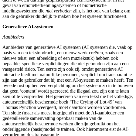
geval van emotieherkenningssystemen of biometrische
indelingssystemen die
niet verboden
zijn, is het ook van belang om
aan de gebruiker duidelijk te maken hoe het systeem functioneert.
Generatieve AI-systemen
Aanbieders
Aanbieders van generatieve AI-systemen (AI-systemen die, vaak op
basis van een tekstopdracht, een nieuw werk creëren, zoals een
nieuwe tekst, een afbeelding of een muziekstuk) hebben ook
bepaalde, specifieke verplichtingen die niet gebonden zijn aan een
vastgesteld risico. Ten eerste zijn ook zij, omdat generatieve AI
interactie biedt met natuurlijke personen, verplicht om transparant te
zijn aan de gebruiker dat hij met een AI-systeem te maken heeft. Ten
tweede rust op hen een verplichting om het systeem zo in te bouwen
dat geen ‘content’ wordt gecreëerd die illegaal zou zijn om te laten
zien of te verspreiden. Het genereren van een tekst die het volledige,
auteursrechtelijk beschermde boek ‘The Crying of Lot 49’ van
Thomas Pynchon weergeeft, moet daardoor worden voorkomen.
Ten slotte (maar als meest ingrijpend) moet de AI-aanbieder een
gedetailleerde samenvatting openbaar maken van de
auteursrechtelijk beschermde werken die zijn gebruikt om het
onderliggende (basis)model te trainen. Ook hieromtrent eist de AI-
verordening dus transparantie.