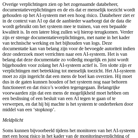
Overige verplichtingen zien op het zogenaamde databeheer,
documentatieverplichtingen en de eis dat er menselijk toezicht wordt
gehouden op het AI-systeem met een hoog risico. Databeheer ziet er
in de context van AI op dat de aanbieder waarborgt dat de data die
wordt gebruikt om het systeem mee te trainen, van een bepaalde
kwaliteit is. In een latere blog zullen wij hierop terugkomen. Verder
zijn er strenge documentatieverplichtingen, met name in het kader
van technische werking en het bijhouden van logs. Deze
documentatie kan van belang zijn voor de bevoegde autoriteit indien
deze onderzoek moet verrichten naar een AI-systeem. Het is van
belang dat deze documentatie zo volledig mogelijk en juist wordt
bijgehouden voor zolang het AI-systeem actief is. Ten slotte zijn er
verplichtingen met betrekking tot menselijk toezicht. Het AI-systeem
moet zo zijn ingericht dat een mens de boel kan overzien. Hij moet
dus in de gaten kunnen houden of het systeem nog naar behoren
functioneert en dat risico’s worden tegengegaan. Belangrijke
voorwaarden zijn dat een mens de mogelijkheid moet hebben om
een beslissing of een besluit van een AI tegen te gaan of te
verwerpen, en dat hij bij machte is het systeem te onderbreken door
middel van een ‘stopknop’.
Meldplicht
Soms kunnen bijvoorbeeld tijdens het monitoren van het AI-systeem
met een hoog risico in het kader van de monitoringverplichting of