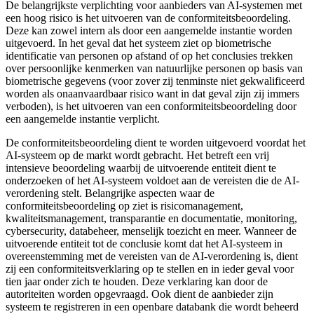
De belangrijkste verplichting voor aanbieders van AI-systemen met
een hoog risico is het uitvoeren van de conformiteitsbeoordeling.
Deze kan zowel intern als door een aangemelde instantie worden
uitgevoerd. In het geval dat het systeem ziet op biometrische
identificatie van personen op afstand of op het conclusies trekken
over persoonlijke kenmerken van natuurlijke personen op basis van
biometrische gegevens (voor zover zij tenminste niet gekwalificeerd
worden als onaanvaardbaar risico want in dat geval zijn zij immers
verboden), is het uitvoeren van een conformiteitsbeoordeling door
een aangemelde instantie verplicht.
De conformiteitsbeoordeling dient te worden uitgevoerd voordat het
AI-systeem op de markt wordt gebracht. Het betreft een vrij
intensieve beoordeling waarbij de uitvoerende entiteit dient te
onderzoeken of het AI-systeem voldoet aan de vereisten die de AI-
verordening stelt. Belangrijke aspecten waar de
conformiteitsbeoordeling op ziet is risicomanagement,
kwaliteitsmanagement, transparantie en documentatie, monitoring,
cybersecurity, databeheer, menselijk toezicht en meer. Wanneer de
uitvoerende entiteit tot de conclusie komt dat het AI-systeem in
overeenstemming met de vereisten van de AI-verordening is, dient
zij een conformiteitsverklaring op te stellen en in ieder geval voor
tien jaar onder zich te houden. Deze verklaring kan door de
autoriteiten worden opgevraagd. Ook dient de aanbieder zijn
systeem te registreren in een openbare databank die wordt beheerd