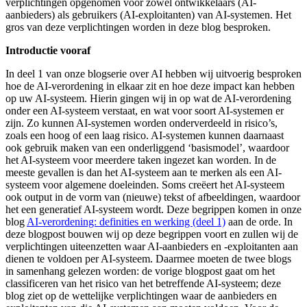
verplichtingen opgenomen voor zowel ontwikkelaars (AI-
aanbieders) als gebruikers (AI-exploitanten) van AI-systemen. Het
gros van deze verplichtingen worden in deze blog besproken.
Introductie vooraf
In deel 1 van onze blogserie over AI hebben wij uitvoerig besproken
hoe de AI-verordening in elkaar zit en hoe deze impact kan hebben
op uw AI-systeem. Hierin gingen wij in op wat de AI-verordening
onder een AI-systeem verstaat, en wat voor soort AI-systemen er
zijn. Zo kunnen AI-systemen worden onderverdeeld in risico’s,
zoals een hoog of een laag risico. AI-systemen kunnen daarnaast
ook gebruik maken van een onderliggend ‘basismodel’, waardoor
het AI-systeem voor meerdere taken ingezet kan worden. In de
meeste gevallen is dan het AI-systeem aan te merken als een AI-
systeem voor algemene doeleinden. Soms creëert het AI-systeem
ook output in de vorm van (nieuwe) tekst of afbeeldingen, waardoor
het een generatief AI-systeem wordt. Deze begrippen komen in onze
blog
AI-verordening: definities en werking (deel 1)
aan de orde. In
deze blogpost bouwen wij op deze begrippen voort en zullen wij de
verplichtingen uiteenzetten waar AI-aanbieders en -exploitanten aan
dienen te voldoen per AI-systeem. Daarmee moeten de twee blogs
in samenhang gelezen worden: de vorige blogpost gaat om het
classificeren van het risico van het betreffende AI-systeem; deze
blog ziet op de wettelijke verplichtingen waar de aanbieders en