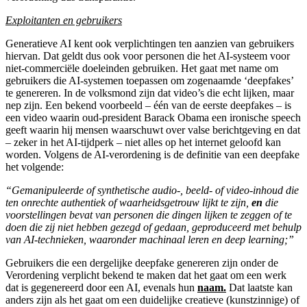
Exploitanten en gebruikers
Generatieve AI kent ook verplichtingen ten aanzien van gebruikers
hiervan. Dat geldt dus ook voor personen die het AI-systeem voor
niet-commerciële doeleinden gebruiken. Het gaat met name om
gebruikers die AI-systemen toepassen om zogenaamde ‘deepfakes’
te genereren. In de volksmond zijn dat video’s die echt lijken, maar
nep zijn. Een bekend voorbeeld – één van de eerste deepfakes – is
een video waarin oud-president Barack Obama een ironische speech
geeft waarin hij mensen waarschuwt over valse berichtgeving en dat
– zeker in het AI-tijdperk – niet alles op het internet geloofd kan
worden. Volgens de AI-verordening is de definitie van een deepfake
het volgende:
“Gemanipuleerde of synthetische audio-, beeld- of video-inhoud die
ten onrechte authentiek of waarheidsgetrouw lijkt te zijn,
en
die
voorstellingen bevat van personen die dingen lijken te zeggen of te
doen die zij niet hebben gezegd of gedaan, geproduceerd met behulp
van AI-technieken, waaronder machinaal leren en deep learning;”
Gebruikers die een dergelijke deepfake genereren zijn onder de
Verordening verplicht bekend te maken dat het gaat om een werk
dat is gegenereerd door een AI, evenals hun
naam.
Dat laatste kan
anders zijn als het gaat om een duidelijke creatieve (kunstzinnige) of