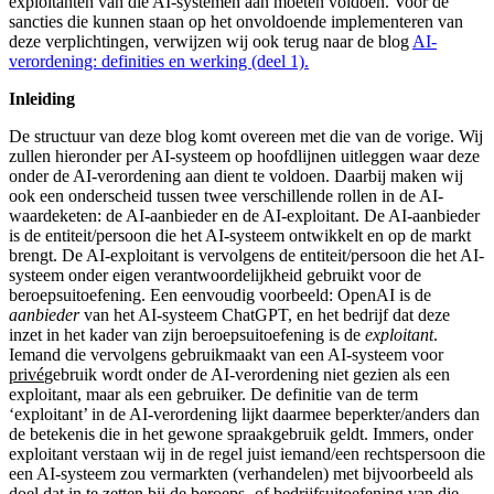
exploitanten van die AI-systemen aan moeten voldoen. Voor de
sancties die kunnen staan op het onvoldoende implementeren van
deze verplichtingen, verwijzen wij ook terug naar de blog
AI-
verordening: definities en werking (deel 1).
Inleiding
De structuur van deze blog komt overeen met die van de vorige. Wij
zullen hieronder per AI-systeem op hoofdlijnen uitleggen waar deze
onder de AI-verordening aan dient te voldoen. Daarbij maken wij
ook een onderscheid tussen twee verschillende rollen in de AI-
waardeketen: de AI-aanbieder en de AI-exploitant. De AI-aanbieder
is de entiteit/persoon die het AI-systeem ontwikkelt en op de markt
brengt. De AI-exploitant is vervolgens de entiteit/persoon die het AI-
systeem onder eigen verantwoordelijkheid gebruikt voor de
beroepsuitoefening. Een eenvoudig voorbeeld: OpenAI is de
aanbieder
van het AI-systeem ChatGPT, en het bedrijf dat deze
inzet in het kader van zijn beroepsuitoefening is de
exploitant
.
Iemand die vervolgens gebruikmaakt van een AI-systeem voor
privé
gebruik wordt onder de AI-verordening niet gezien als een
exploitant, maar als een gebruiker. De definitie van de term
‘exploitant’ in de AI-verordening lijkt daarmee beperkter/anders dan
de betekenis die in het gewone spraakgebruik geldt. Immers, onder
exploitant verstaan wij in de regel juist iemand/een rechtspersoon die
een AI-systeem zou vermarkten (verhandelen) met bijvoorbeeld als
doel dat in te zetten bij de beroeps- of bedrijfsuitoefening van die