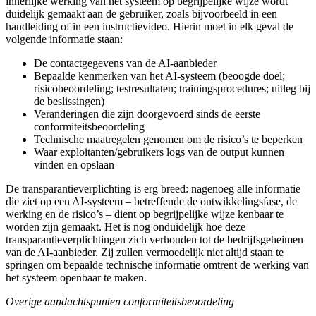
innerlijke werking van het systeem op begrijpelijke wijze wordt
duidelijk gemaakt aan de gebruiker, zoals bijvoorbeeld in een
handleiding of in een instructievideo. Hierin moet in elk geval de
volgende informatie staan:
De contactgegevens van de AI-aanbieder
Bepaalde kenmerken van het AI-systeem (beoogde doel;
risicobeoordeling; testresultaten; trainingsprocedures; uitleg bij
de beslissingen)
Veranderingen die zijn doorgevoerd sinds de eerste
conformiteitsbeoordeling
Technische maatregelen genomen om de risico’s te beperken
Waar exploitanten/gebruikers logs van de output kunnen
vinden en opslaan
De transparantieverplichting is erg breed: nagenoeg alle informatie
die ziet op een AI-systeem – betreffende de ontwikkelingsfase, de
werking en de risico’s – dient op begrijpelijke wijze kenbaar te
worden zijn gemaakt. Het is nog onduidelijk hoe deze
transparantieverplichtingen zich verhouden tot de bedrijfsgeheimen
van de AI-aanbieder. Zij zullen vermoedelijk niet altijd staan te
springen om bepaalde technische informatie omtrent de werking van
het systeem openbaar te maken.
Overige aandachtspunten conformiteitsbeoordeling