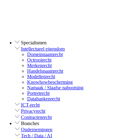
Specialismen
Intellectueel eigendom
Domeinnaamrecht
Octrooirecht
Merkenrecht
Handelsnaamrecht
Modellenrecht
Knowhowbescherming
Namaak / Slaafse nabootsing
Portretrecht
Databankenrecht
ICT-recht
Privacyrecht
Contractenrecht
Branches
Ondernemingen
Tech / Data / AI