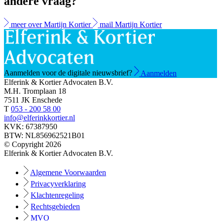
andere vraag?
meer over Martijn Kortier
mail Martijn Kortier
Aanmelden voor de digitale nieuwsbrief?
Aanmelden
Elferink & Kortier Advocaten B.V.
M.H. Tromplaan 18
7511 JK Enschede
T
053 - 200 58 00
info@elferinkkortier.nl
KVK: 67387950
BTW: NL856962521B01
© Copyright 2026
Elferink & Kortier Advocaten B.V.
Algemene Voorwaarden
Privacyverklaring
Klachtenregeling
Rechtsgebieden
MVO