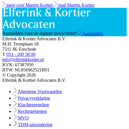
meer over Martijn Kortier
mail Martijn Kortier
Aanmelden voor de digitale nieuwsbrief?
Aanmelden
Elferink & Kortier Advocaten B.V.
M.H. Tromplaan 18
7511 JK Enschede
T
053 - 200 58 00
info@elferinkkortier.nl
KVK: 67387950
BTW: NL856962521B01
© Copyright 2026
Elferink & Kortier Advocaten B.V.
Algemene Voorwaarden
Privacyverklaring
Klachtenregeling
Rechtsgebieden
MVO
TDM-uitzondering