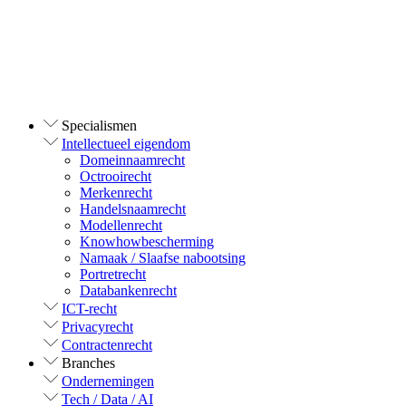
Specialismen
Intellectueel eigendom
Domeinnaamrecht
Octrooirecht
Merkenrecht
Handelsnaamrecht
Modellenrecht
Knowhowbescherming
Namaak / Slaafse nabootsing
Portretrecht
Databankenrecht
ICT-recht
Privacyrecht
Contractenrecht
Branches
Ondernemingen
Tech / Data / AI