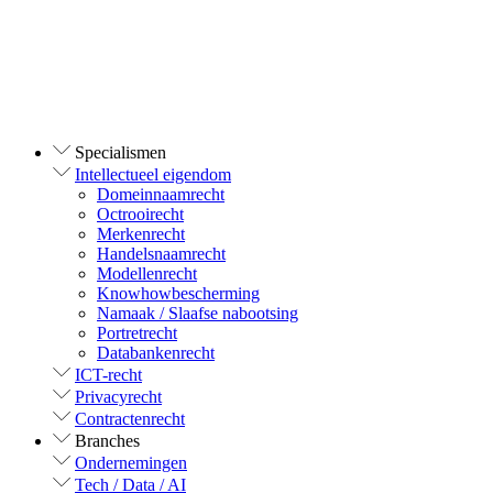
Specialismen
Intellectueel eigendom
Domeinnaamrecht
Octrooirecht
Merkenrecht
Handelsnaamrecht
Modellenrecht
Knowhowbescherming
Namaak / Slaafse nabootsing
Portretrecht
Databankenrecht
ICT-recht
Privacyrecht
Contractenrecht
Branches
Ondernemingen
Tech / Data / AI