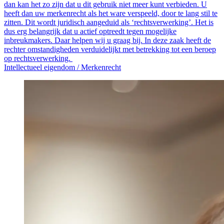
dan kan het zo zijn dat u dit gebruik niet meer kunt verbieden. U
heeft dan uw merkenrecht als het ware verspeeld, door te lang stil te
zitten. Dit wordt juridisch aangeduid als ‘rechtsverwerking’. Het is
dus erg belangrijk dat u actief optreedt tegen mogelijke
inbreukmakers. Daar helpen wij u graag bij. In deze zaak heeft de
rechter omstandigheden verduidelijkt met betrekking tot een beroep
op rechtsverwerking.
Intellectueel eigendom /
Merkenrecht