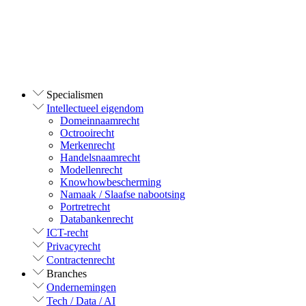
Specialismen
Intellectueel eigendom
Domeinnaamrecht
Octrooirecht
Merkenrecht
Handelsnaamrecht
Modellenrecht
Knowhowbescherming
Namaak / Slaafse nabootsing
Portretrecht
Databankenrecht
ICT-recht
Privacyrecht
Contractenrecht
Branches
Ondernemingen
Tech / Data / AI