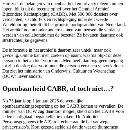
Hoe zeer de belangen van openbaarheid en privacy uiteen kunnen
lopen, blijkt uit de recente ophef over het Centraal Archief
Bijzondere Rechtspleging (CABR). Met 500.000 dossiers over
verdachten, slachtoffers en rechtspleging in/na de Tweede
Wereldoorlog, betreft dit het grootste oorlogsarchief van Nederland.
Het archief noemt onder andere namen van mensen die verdacht
werden van collaboratie met de bezetter. Ze bevatten daarmee ook
strafrechtelijke gegevens.
De informatie in het archief is daarom zeer uniek, maar ook
gevoelig. Online kan men zoeken op naam, waarna blijkt of deze
persoon in het archief voorkomt. Men heeft dan nog geen toegang
tot zijn dossier; daarvoor moet die persoon eerst een verzoek doen.
Dat ziet het ministerie van Onderwijs, Cultuur en Wetenschap
(OCW) liever anders.
Openbaarheid CABR, of toch niet…?
Na 75 jaar is op 1 januari 2025 de wettelijke
openbaarmakingsbeperking op het CABR komen te vervallen. De
minister van OCW zag daardoor mogelijkheid om het CABR voor
iedereen digitaal toegankelijk te maken. De Autoriteit
Persoonsgegevens (de AP) trok echter aan de bel vanwege
privacyrisico’s. Kort gezegd stelde zij dat de wet op dit moment