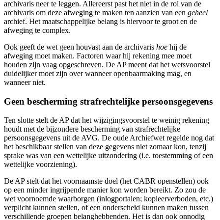
archivaris neer te leggen. Allereerst past het niet in de rol van de
archivaris om deze afweging te maken ten aanzien van een
geheel
archief. Het maatschappelijke belang is hiervoor te groot en de
afweging te complex.
Ook geeft de wet geen houvast aan de archivaris
hoe
hij de
afweging moet maken. Factoren waar hij rekening mee moet
houden zijn vaag opgeschreven. De AP meent dat het wetsvoorstel
duidelijker moet zijn over wanneer openbaarmaking mag, en
wanneer niet.
Geen bescherming strafrechtelijke persoonsgegevens
Ten slotte stelt de AP dat het wijzigingsvoorstel te weinig rekening
houdt met de bijzondere bescherming van strafrechtelijke
persoonsgegevens uit de AVG. De oude Archiefwet regelde nog dat
het beschikbaar stellen van deze gegevens niet zomaar kon, tenzij
sprake was van een wettelijke uitzondering (i.e. toestemming of een
wettelijke voorziening).
De AP stelt dat het voornaamste doel (het CABR openstellen) ook
op een minder ingrijpende manier kon worden bereikt. Zo zou de
wet voornoemde waarborgen (inlogportalen; kopieerverboden, etc.)
verplicht kunnen stellen, of een onderscheid kunnen maken tussen
verschillende groepen belanghebbenden. Het is dan ook onnodig